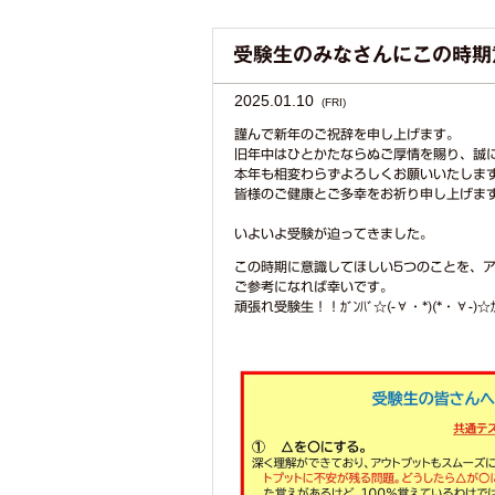
基本情報
コース
受験生のみなさんにこの時期
2025.01.10
(FRI)
謹んで新年のご祝辞を申し上げます。
旧年中はひとかたならぬご厚情を賜り、誠
本年も相変わらずよろしくお願いいたしま
皆様のご健康とご多幸をお祈り申し上げま
いよいよ受験が迫ってきました。
この時期に意識してほしい5つのことを、
ご参考になれば幸いです。
頑張れ受験生！！ｶﾞﾝﾊﾞ☆(-∀・*)(*・∀-)☆ｶ