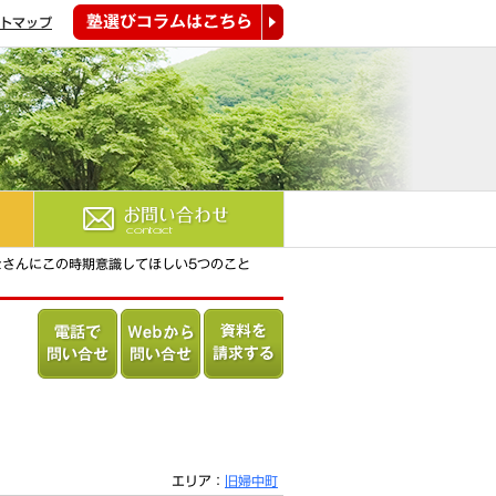
トマップ
塾選びコラムはこちら
お問い合わせ
なさんにこの時期意識してほしい5つのこと
電話で問
Webから
資料を請
い合わせ
問い合わ
求する
る
せる
エリア：
旧婦中町