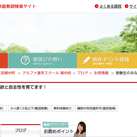
よくある質問
サイ
塾選びの想い
教育イベント情報
旧婦中町
アルファ進学スクール 婦中校
ブログ
お得情報
受験生のみ
欲と自主性を育てます！
別）
少人数12名以下(集団授業)
無料体験あり
講師の性別選択可(個別指導)