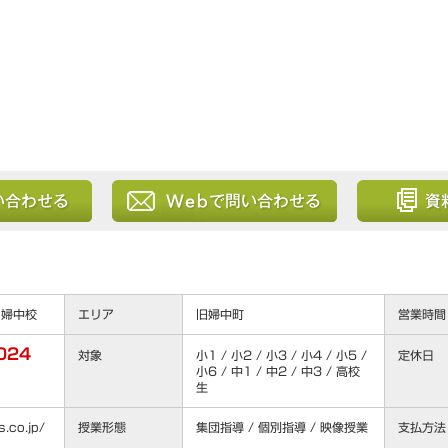
る
Webから問い合わせる
資料を請求
 婦中校
エリア
旧婦中町
営業時間
024
対象
小1 / 小2 / 小3 / 小4 / 小5 /
定休日
小6 / 中1 / 中2 / 中3 / 高校
生
.co.jp/
授業形態
集団指導 / 個別指導 / 映像授業
支払方法