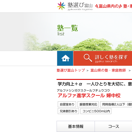
ホーム
詳しく塾を探す
塾選び富山トップ
富山県の塾・家庭教師
学力向上＋α 一人ひとりを大切に、意
アルファシンガクスクールフチュウコウ
アルファ進学スクール 婦中校
自習室あり
振替授業対応
同時指導2人以下（個
兄弟割引あり
コンビニ500m以内