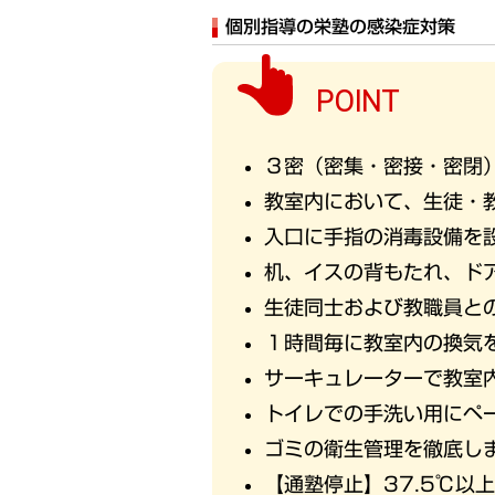
個別指導の栄塾の感染症対策
POINT
３密（密集・密接・密閉
教室内において、生徒・
入口に手指の消毒設備を
机、イスの背もたれ、ド
生徒同士および教職員と
１時間毎に教室内の換気
サーキュレーターで教室
トイレでの手洗い用にペ
ゴミの衛生管理を徹底し
【通塾停止】37.5℃