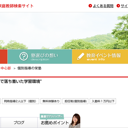
よくある質問
サイ
塾選びの想い
教育イベント情報
中心部
個別指導の栄塾
かで落ち着いた学習環境”
同時指導2人以下（個別）
無料体験あり
担任制(個別指導)
入塾料１万円以下