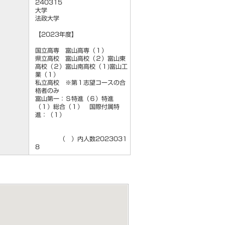
240315
大学
法政大学
【2023年度】
国立高専 富山高専（１）
県立高校 富山高校（２）富山東
高校（２）富山南高校（１)富山工
業（１）
私立高校 ※第１志望コースの合
格者のみ
富山第一：Ｓ特進（６）特進
（１）総合（１） 国際付属特
進：（１）
（ ）内人数2023031
8