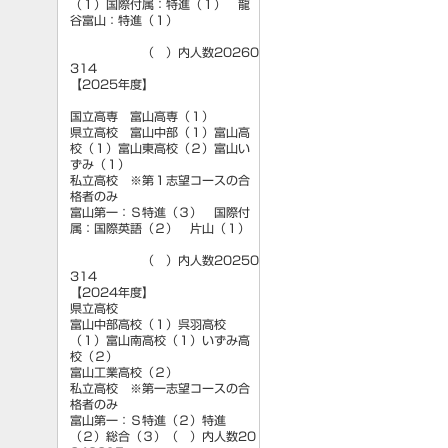
（１）国際付属：特進（１） 龍
谷富山：特進（１）
（ ）内人数20260
314
【2025年度】
国立高専 富山高専（１）
県立高校 富山中部（１）富山高
校（１）富山東高校（２）富山い
ずみ（１）
私立高校 ※第１志望コースの合
格者のみ
富山第一：Ｓ特進（３） 国際付
属：国際英語（２） 片山（１）
（ ）内人数20250
314
【2024年度】
県立高校
富山中部高校（１）呉羽高校
（１）富山南高校（１）いずみ高
校（２）
富山工業高校（２）
私立高校 ※第一志望コースの合
格者のみ
富山第一：Ｓ特進（２）特進
（２）総合（３）（ ）内人数20