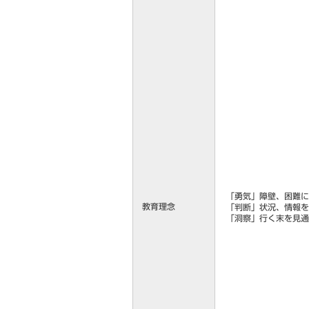
「勇気」障壁、困難に
教育理念
「判断」状況、情報を
「洞察」行く末を見