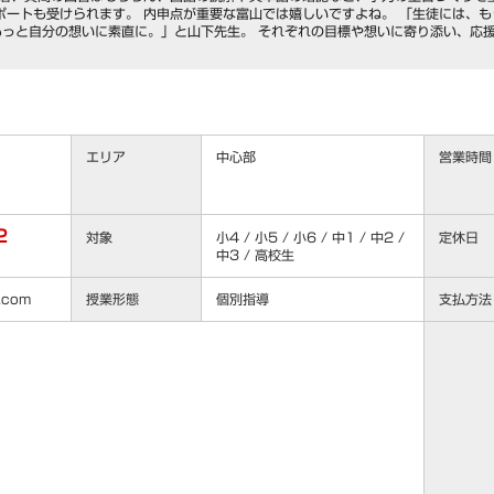
ポートも受けられます。 内申点が重要な富山では嬉しいですよね。 「生徒には、
もっと自分の想いに素直に。」と山下先生。 それぞれの目標や想いに寄り添い、応
エリア
中心部
営業時間
22
対象
小4 / 小5 / 小6 / 中1 / 中2 /
定休日
中3 / 高校生
u.com
授業形態
個別指導
支払方法