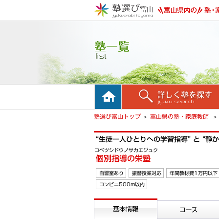
ホーム
詳しく塾を探す
塾選び富山トップ
富山県の塾・家庭教師
“生徒一人ひとりへの学習指導” と “静
コベツシドウノサカエジュク
個別指導の栄塾
自習室あり
振替授業対応
年間教材費1万円以下
コンビニ500m以内