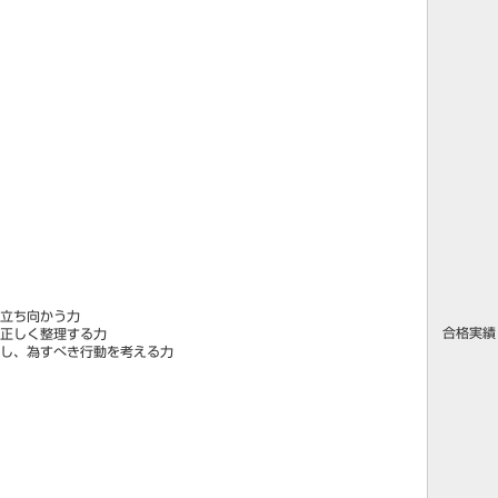
立ち向かう力
合格実績
正しく整理する力
通し、為すべき行動を考える力