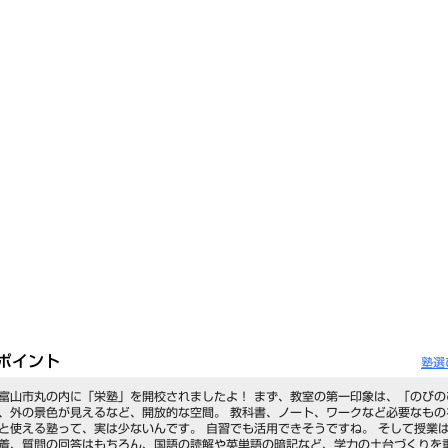
ポイント
塾選
、富山市丸の内に「栄塾」を開校されましたよ！ まず、教室の第一印象は、「のび
机、外の景色が見えるなど、開放的な空間。 教科書、ノート、ワークなど必要なも
と使える塾って、実は少ないんです。 自習でも活用できそうですね。 そして授業
定着、質問の回答はもちろん、国語の読解や英単語の暗記など、学力の土台づくりを