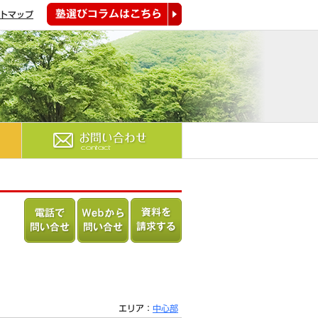
トマップ
塾選びコラムはこちら
お問い合わせ
電話で問
Webから
資料を請
い合わせ
問い合わ
求する
る
せる
エリア：
中心部