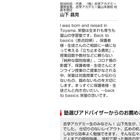
担当科目：代表 （株）志学アカデミー
運営室長、志学アカデミー富山本部校 校
長を歴任
山下 昌克
I was born and raised in
Toyama. 栄塾は生まれも育ちも
富山の学習塾です。Back to
basics（原点回帰）。保護者
様・生徒さんのご相談に一緒にな
って考える「立ち止まる勇気」。
授業回数や教材などに頼らない
「純粋な個別指導」。コロナ禍の
影響下、保護者様・生徒さんにオ
ンライン授業のご提案がなされる
中、栄塾は対面授業でしか伝わら
ないもの、掴めないものを大切に
します。まっすぐに保護者様・生
徒さんと向き合いたい。―back
to basics 栄塾の念いです。
塾選びアドバイザーからのお薦め
志学アカデミー生のみなさん！ 山下先生が
でした。 仕切りのないレイアウト、広めの
しながら効率よく勉強できます。 そんな広々
２人までの個別指導。 学校で習った箇所の