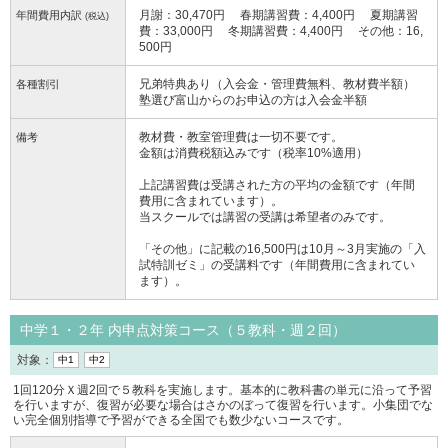
月謝：30,470円 春期講習費：4,400円 夏期講習
年間費用内訳
(税込)
費：33,000円 冬期講習費：4,400円 その他：16,
500円
兄弟特典あり（入会金・管理費無料、教材費半額）
各種割引
塾選び富山からのお申込の方は入会金半額
教材費・教室管理費は一切不要です。
備考
金額は消費税額込みです（税率10%適用）
上記講習費は受講された方の平均の金額です（年間
費用に含まれています）。
当スクールでは講習の受講は希望者のみです。
「その他」に記載の16,500円は10月～3月実施の「入
試特訓ゼミ」の受講料です（年間費用に含まれてい
ます）。
中学１・２年 内申点対策コース（５教科・週２回）
対象：
中1
中2
1回120分Ｘ週2回で５教科を実施します。基本的に教科書の単元に沿って予習
を行いますが、復習が必要な場合はさかのぼって復習を行います。小集団でな
い完全個別指導で予習ができる全国でも数少ないコースです。