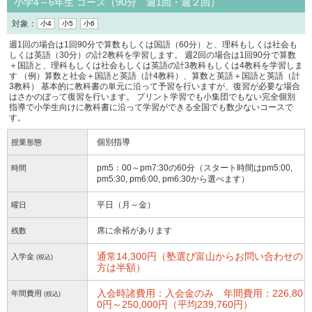
小学4～6年生 コース（90分 週1回・週２回）
対象：
小4
小5
小6
週1回の場合は1回90分で算数もしくは国語（60分）と、理科もしくは社会も
しくは英語（30分）の計2教科を学習します。 週2回の場合は1回90分で算数
＋国語と、理科もしくは社会もしくは英語の計3教科もしくは4教科を学習しま
す （例）算数と社会＋国語と英語（計4教科）、算数と英語＋国語と英語（計
3教科） 基本的に教科書の単元に沿って予習を行いますが、復習が必要な場合
はさかのぼって復習を行います。 プリント学習でも小集団でもない完全個別
指導で小学生向けに教科書に沿って学習ができる全国でも数少ないコースで
す。
個別指導
授業形態
pm5：00～pm7:30の60分（スタート時間はpm5:00,
時間
pm5:30, pm6:00, pm6:30から選べます）
平日（月～金）
曜日
席に余裕があります
残数
通常14,300円（塾選び富山からお問い合わせの
入学金
(税込)
方は半額）
入会時諸費用：入会金のみ 年間費用：226,80
年間費用
(税込)
0円～250,000円（平均239,760円）