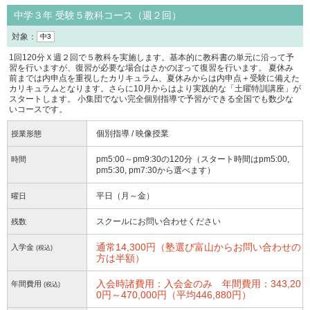
中学３年 受験５教科コース（週２回）
対象：
中3
1回120分Ｘ週２回で５教科を実施します。基本的に教科書の単元に沿って予
習を行いますが、復習が必要な場合はさかのぼって復習を行います。 夏休み
前までは内申点を重視したカリキュラム、夏休みからは内申点＋受験に備えた
カリキュラムとなります。さらに10月からはより実践的な「土曜特訓講座」が
スタートします。 小集団でない完全個別指導で予習ができる全国でも数少な
いコースです。
個別指導 / 映像授業
授業形態
pm5:00～pm9:30の120分（スタート時間はpm5:00,
時間
pm5:30, pm7:30から選べます）
平日（月～金）
曜日
スクールにお問い合わせください
残数
通常14,300円（塾選び富山からお問い合わせの
入学金
(税込)
方は半額）
入会時諸費用：入会金のみ 年間費用：343,20
年間費用
(税込)
0円～470,000円（平均446,880円）