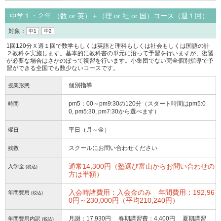
中学１・２年 （数 or 英）＋（理 or 社 or 国）コース（週１回）
対象：
中1
中2
1回120分Ｘ週１回で数学もしくは英語と理科もしくは社会もしくは国語の計
２教科を実施します。基本的に教科書の単元に沿って予習を行いますが、復習
が必要な場合はさかのぼって復習を行います。小集団でない完全個別指導で予
習ができる全国でも数少ないコースです。
個別指導
授業形態
pm5：00～pm9:30の120分（スタート時間はpm5:0
時間
0, pm5:30, pm7:30から選べます）
平日（月～金）
曜日
スクールにお問い合わせください
残数
通常14,300円（塾選び富山からお問い合わせの
入学金
(税込)
方は半額）
入会時諸費用：入会金のみ 年間費用：192,96
年間費用
(税込)
0円～230,000円（平均210,240円）
月謝：17,930円 春期講習費：4,400円 夏期講習
年間費用内訳
(税込)