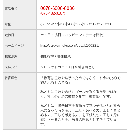
0078-6008-8036
電話番号
(076-482-3167)
小1 / 小2 / 小3 / 小4 / 小5 / 小6 / 中1 / 中2 / 中3
対象
土・日・祝日（ハッピーマンデーは開校）
定休日
http://gakken-juku.com/detail/100221/
ホームページ
個別指導 / 映像授業
授業形態
クレジットカード / 口座引き落とし
支払方法
「教育は点数や進学のためではなく、社会のためで
教育理念
施されるものでる」
私どもは点数や合格にゴールを置く進学塾ではな
く、社会のための教育を施す「教育塾」です。
私どもは、将来日本を背負って立つ子供たちが社会
人になった時を考え「正しく調べる力、正しくまと
める力、正しく考える力」を子供たちに正しく身に
着けさせることを、教育の理念として考えていま
す。