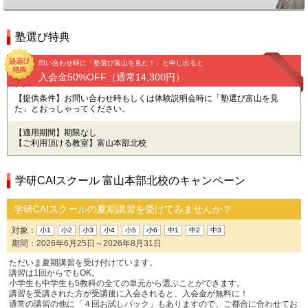
塾選び特典
問い合わせ時に「塾選び富山を見た！」と申し出ると
入会金50%OFF（通常14,300円）
【提供条件】お問い合わせ時もしくは体験説明会時に「塾選び富山を見
た」とおっしゃってください。
【適用期間】期限なし
【ご利用頂ける教室】富山本部北校
学研CAIスクール 富山本部北校のキャンペーン
学研CAIスクールの夏期講習を受けてみませんか？
対象：
小1
小2
小3
小4
小5
小6
中1
中2
中3
期間：2026年6月25日～2026年8月31日
ただいま夏期講習を受け付けています。
講習は1回からでもOK。
小学生も中学生も5教科の全ての単元から選ぶことができます。
講習を受講された方が受講後に入会されると、入会金が無料に！
通常の講習の他に「４回お試しパック」もありますので、ご都合に合わせてお