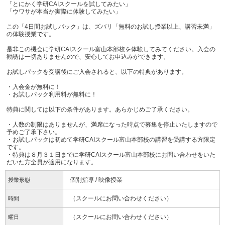
「とにかく学研CAIスクールを試してみたい」
「ウワサが本当か実際に体験してみたい」
この「4日間お試しパック」は、ズバリ「無料のお試し授業以上、講習未満」
の体験授業です。
是非この機会に学研CAIスクール富山本部校を体験してみてください。入会の
勧誘は一切ありませんので、安心してお申込みができます。
お試しパックを受講後にご入会されると、以下の特典があります。
・入会金が無料に！
・お試しパック利用料が無料に！
特典に関しては以下の条件があります。あらかじめご了承ください。
・人数の制限はありませんが、満席になった時点で募集を停止いたしますので
予めご了承下さい。
・お試しパックは初めて学研CAIスクール富山本部校の講習を受講する方限定
です。
・特典は８月３１日までに学研CAIスクール富山本部校にお問い合わせをいた
だいた方全員が適用になります。
個別指導 / 映像授業
授業形態
（スクールにお問い合わせください）
時間
（スクールにお問い合わせください）
曜日