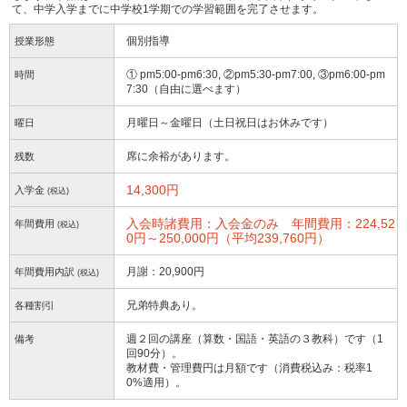
て、中学入学までに中学校1学期での学習範囲を完了させます。
個別指導
授業形態
① pm5:00-pm6:30, ②pm5:30-pm7:00, ③pm6:00-pm
時間
7:30（自由に選べます）
月曜日～金曜日（土日祝日はお休みです）
曜日
席に余裕があります。
残数
14,300円
入学金
(税込)
入会時諸費用：入会金のみ 年間費用：224,52
年間費用
(税込)
0円～250,000円（平均239,760円）
月謝：20,900円
年間費用内訳
(税込)
兄弟特典あり。
各種割引
週２回の講座（算数・国語・英語の３教科）です（1
備考
回90分）。
教材費・管理費円は月額です（消費税込み：税率1
0%適用）。