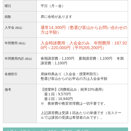
平日（月～金）
曜日
席に余裕があります
残数
通常14,300円（塾選び富山からお問い合わせの
入学金
(税込)
方は半額）
入会時諸費用：入会金のみ 年間費用：187,92
年間費用
(税込)
0円～220,000円（平均205,200円）
春期講習費：1,100円 夏期講習費：1,100円 冬期
年間費用内訳
(税込)
講習費：1,100円
弟妹特典あり（入会金・授業料割引）
各種割引
塾選び富山からのお申込の方は入会金半額
【授業料】(消費税込み：税率10%適用）
備考
週１回：9,570円
週２回：16,940円
※ 教材費や教室管理費は一切不要です。
上記講習費は受講１回あたりの単価です（当スクー
ルでは講習の受講は希望者のみです）。