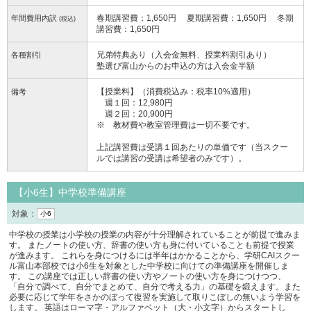
春期講習費：1,650円 夏期講習費：1,650円 冬期
年間費用内訳
(税込)
講習費：1,650円
兄弟特典あり（入会金無料、授業料割引あり）
各種割引
塾選び富山からのお申込の方は入会金半額
【授業料】（消費税込み：税率10%適用）
備考
週１回：12,980円
週２回：20,900円
※ 教材費や教室管理費は一切不要です。
上記講習費は受講１回あたりの単価です（当スクー
ルでは講習の受講は希望者のみです）。
【小6生】中学校準備講座
対象：
小6
中学校の授業は小学校の授業の内容が十分理解されていることが前提で進みま
す。 またノートの使い方、辞書の使い方も身に付いていることも前提で授業
が進みます。 これらを身につけるには半年はかかることから、学研CAIスクー
ル富山本部校では小6生を対象とした中学校に向けての準備講座を開催しま
す。 この講座では正しい辞書の使い方やノートの使い方を身につけつつ、
「自分で調べて、自分でまとめて、自分で考える力」の基礎を鍛えます。また
必要に応じて学年をさかのぼって復習を実施して取りこぼしの無いよう学習を
します。 英語はローマ字・アルファベット（大・小文字）からスタートし