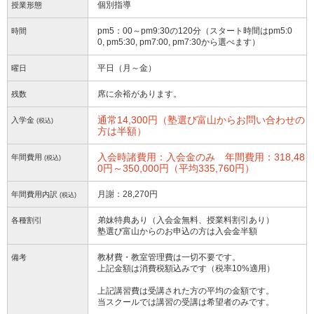
個別指導
授業形態
pm5：00～pm9:30の120分（スタート時間はpm5:0
時間
0, pm5:30, pm7:00, pm7:30から選べます）
平日（月～金）
曜日
席に余裕があります。
残数
通常14,300円（塾選び富山からお問い合わせの
入学金
(税込)
方は半額）
入会時諸費用：入会金のみ 年間費用：318,48
年間費用
(税込)
0円～350,000円（平均335,760円）
月謝：28,270円
年間費用内訳
(税込)
弟妹特典あり（入会金無料、授業料割引あり）
各種割引
塾選び富山からのお申込の方は入会金半額
教材費・教室管理費は一切不要です。
備考
上記金額は消費税額込みです（税率10%適用）
上記講習費は受講された方の平均の金額です。
当スクールでは講習の受講は希望者のみです。