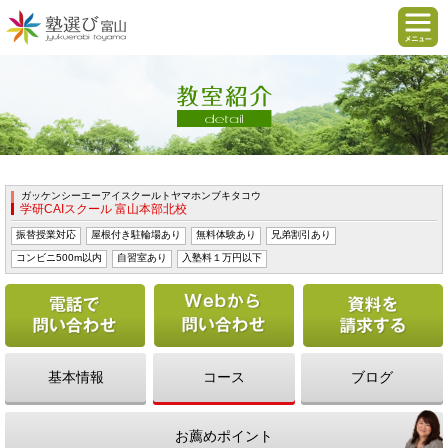
ガッケンシーエーアイスクールトヤマホンブキタコウ
学研CAIスクール 富山本部北校
振替授業対応
屋根付き駐輪場あり
無料体験あり
兄弟割引あり
コンビニ500m以内
自習室あり
入塾料１万円以下
電話で問い合わせる
Webから問い合わせ
基本情報
コース
ブログ
お薦めポイント