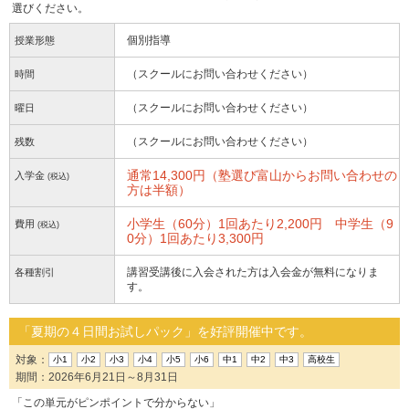
選びください。
個別指導
授業形態
（スクールにお問い合わせください）
時間
（スクールにお問い合わせください）
曜日
（スクールにお問い合わせください）
残数
通常14,300円（塾選び富山からお問い合わせの
入学金
(税込)
方は半額）
小学生（60分）1回あたり2,200円 中学生（9
費用
(税込)
0分）1回あたり3,300円
講習受講後に入会された方は入会金が無料になりま
各種割引
す。
「夏期の４日間お試しパック」を好評開催中です。
対象：
小1
小2
小3
小4
小5
小6
中1
中2
中3
高校生
期間：2026年6月21日～8月31日
「この単元がピンポイントで分からない」