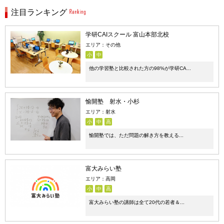
注目ランキング
学研CAIスクール 富山本部北校
エリア：その他
小
中
他の学習塾と比較された方の98%が学研CA...
愉開塾 射水・小杉
エリア：射水
小
中
高
愉開塾では、ただ問題の解き方を教える...
富大みらい塾
エリア：高岡
小
中
高
富大みらい塾の講師は全て20代の若者＆...