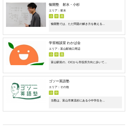
愉開塾 射水・小杉
エリア：射水
小
中
高
愉開塾では、ただ問題の解き方を教える...
学習相談室 わかば会
エリア：富山駅南口周辺
小
中
高
富山駅前の、CICから市役所方向に歩いて...
ゴソー英語塾
エリア：その他
小
中
当塾は、富山市東流杉にある小中学生を...