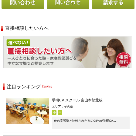
直接相談したい方へ
注目ランキング
学研CAIスクール 富山本部北校
エリア：その他
小
中
他の学習塾と比較された方の98%が学研CA...