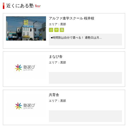
近くにある塾
アルファ進学スクール 桜井校
エリア：黒部
小
中
高
■時間割は自分で選べる！ 通塾日は月...
まなび舎
エリア：黒部
共育舎
エリア：黒部