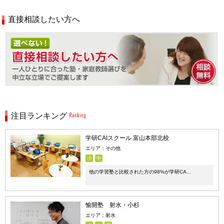
直接相談したい方へ
注目ランキング
学研CAIスクール 富山本部北校
エリア：その他
小
中
他の学習塾と比較された方の98%が学研CA...
愉開塾 射水・小杉
エリア：射水