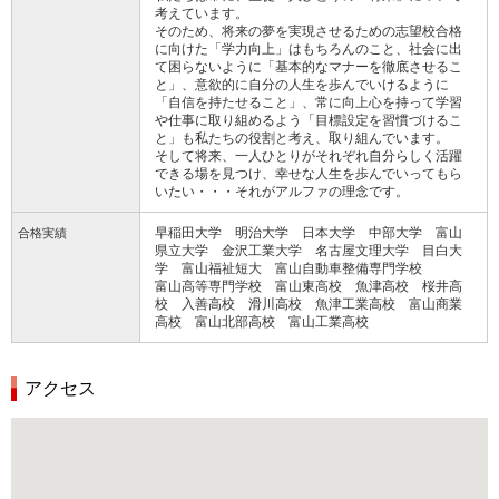
考えています。
そのため、将来の夢を実現させるための志望校合格
に向けた「学力向上」はもちろんのこと、社会に出
て困らないように「基本的なマナーを徹底させるこ
と」、意欲的に自分の人生を歩んでいけるように
「自信を持たせること」、常に向上心を持って学習
や仕事に取り組めるよう「目標設定を習慣づけるこ
と」も私たちの役割と考え、取り組んでいます。
そして将来、一人ひとりがそれぞれ自分らしく活躍
できる場を見つけ、幸せな人生を歩んでいってもら
いたい・・・それがアルファの理念です。
早稲田大学 明治大学 日本大学 中部大学 富山
合格実績
県立大学 金沢工業大学 名古屋文理大学 目白大
学 富山福祉短大 富山自動車整備専門学校
富山高等専門学校 富山東高校 魚津高校 桜井高
校 入善高校 滑川高校 魚津工業高校 富山商業
高校 富山北部高校 富山工業高校
アクセス