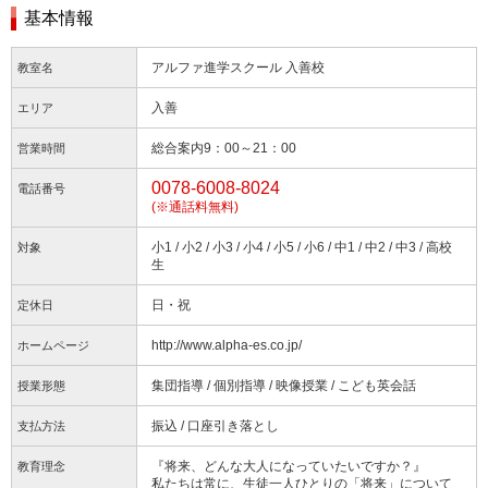
基本情報
アルファ進学スクール 入善校
教室名
入善
エリア
総合案内9：00～21：00
営業時間
0078-6008-8024
電話番号
(※通話料無料)
小1 / 小2 / 小3 / 小4 / 小5 / 小6 / 中1 / 中2 / 中3 / 高校
対象
生
日・祝
定休日
http://www.alpha-es.co.jp/
ホームページ
集団指導 / 個別指導 / 映像授業 / こども英会話
授業形態
振込 / 口座引き落とし
支払方法
『将来、どんな大人になっていたいですか？』
教育理念
私たちは常に、生徒一人ひとりの「将来」について