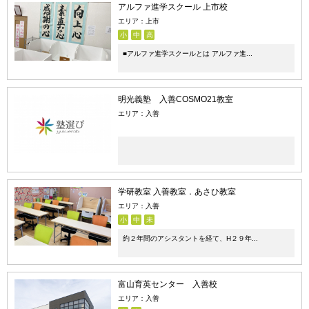
アルファ進学スクール 上市校
エリア：上市
小
中
高
■アルファ進学スクールとは アルファ進...
明光義塾 入善COSMO21教室
エリア：入善
学研教室 入善教室．あさひ教室
エリア：入善
小
中
未
約２年間のアシスタントを経て、H２９年...
富山育英センター 入善校
エリア：入善