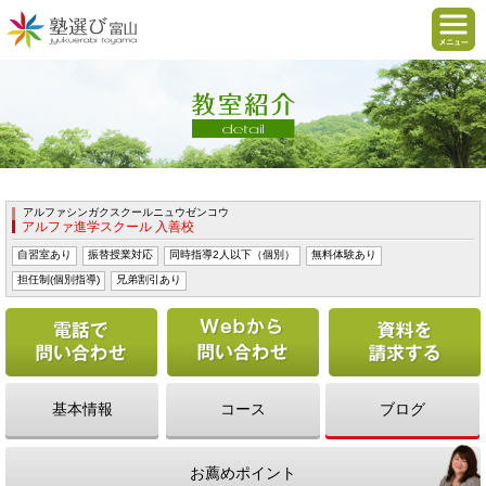
アルファシンガクスクールニュウゼンコウ
アルファ進学スクール 入善校
自習室あり
振替授業対応
同時指導2人以下（個別）
無料体験あり
担任制(個別指導)
兄弟割引あり
電話で問い合わせる
Webから問い合わせ
基本情報
コース
ブログ
お薦めポイント