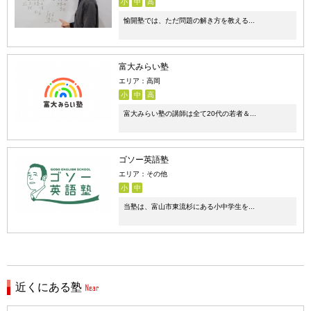
小
中
高
愉開塾では、ただ問題の解き方を教える...
富大みらい塾
エリア：高岡
小
中
高
富大みらい塾の講師は全て20代の若者＆...
ゴソー英語塾
エリア：その他
小
中
当塾は、富山市東流杉にある小中学生を...
近くにある塾