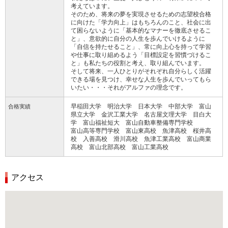
考えています。
そのため、将来の夢を実現させるための志望校合格
に向けた「学力向上」はもちろんのこと、社会に出
て困らないように「基本的なマナーを徹底させるこ
と」、意欲的に自分の人生を歩んでいけるように
「自信を持たせること」、常に向上心を持って学習
や仕事に取り組めるよう「目標設定を習慣づけるこ
と」も私たちの役割と考え、取り組んでいます。
そして将来、一人ひとりがそれぞれ自分らしく活躍
できる場を見つけ、幸せな人生を歩んでいってもら
いたい・・・それがアルファの理念です。
早稲田大学 明治大学 日本大学 中部大学 富山
合格実績
県立大学 金沢工業大学 名古屋文理大学 目白大
学 富山福祉短大 富山自動車整備専門学校
富山高等専門学校 富山東高校 魚津高校 桜井高
校 入善高校 滑川高校 魚津工業高校 富山商業
高校 富山北部高校 富山工業高校
アクセス