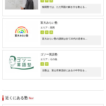
小
中
高
愉開塾では、ただ問題の解き方を教える...
富大みらい塾
エリア：高岡
小
中
高
富大みらい塾の講師は全て20代の若者＆...
ゴソー英語塾
エリア：その他
小
中
当塾は、富山市東流杉にある小中学生を...
近くにある塾