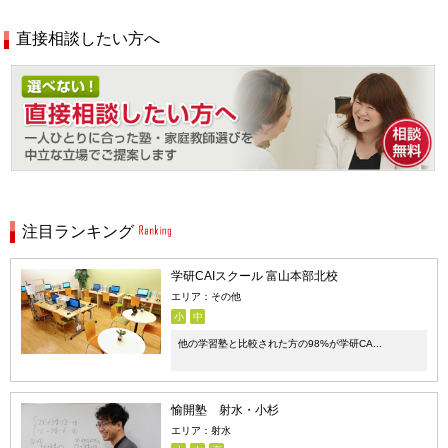
直接相談したい方へ
注目ランキング
学研CAIスクール 富山本部北校
エリア：その他
小
中
他の学習塾と比較された方の98%が学研CA...
愉開塾 射水・小杉
エリア：射水