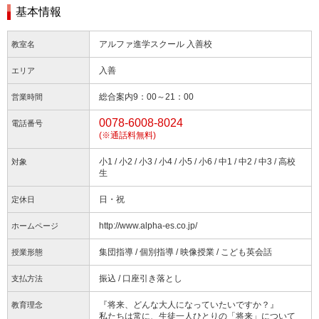
基本情報
アルファ進学スクール 入善校
教室名
入善
エリア
総合案内9：00～21：00
営業時間
0078-6008-8024
電話番号
(※通話料無料)
小1 / 小2 / 小3 / 小4 / 小5 / 小6 / 中1 / 中2 / 中3 / 高校
対象
生
日・祝
定休日
http://www.alpha-es.co.jp/
ホームページ
集団指導 / 個別指導 / 映像授業 / こども英会話
授業形態
振込 / 口座引き落とし
支払方法
『将来、どんな大人になっていたいですか？』
教育理念
私たちは常に、生徒一人ひとりの「将来」について