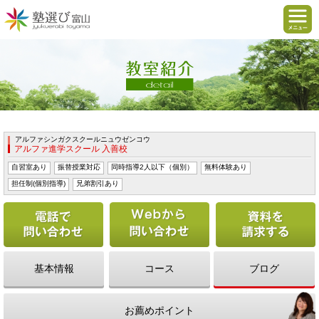
アルファシンガクスクールニュウゼンコウ
アルファ進学スクール 入善校
自習室あり
振替授業対応
同時指導2人以下（個別）
無料体験あり
担任制(個別指導)
兄弟割引あり
電話で問い合わせる
Webから問い合わせ
基本情報
コース
ブログ
お薦めポイント