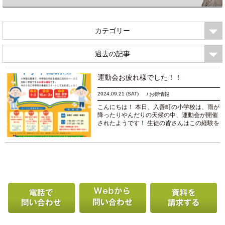
カテゴリー
過去の記事
運動会お疲れ様でした！！
2024.09.21
(SAT)
お得情報
こんにちは！ 本日、入善町の小学校は、雨が
降ったりやんだりの天候の中、運動会が開催
されたようです！ 生徒の皆さんはこの経験を
生かし、たくましくなったことと思います！
先生方、保護者の皆様もお疲れ様でした！！
ア...
続きを読む
電話で問い合わせる
Webから問い合わせ