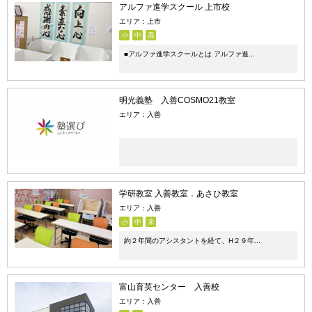
アルファ進学スクール 上市校
エリア：上市
小
中
高
■アルファ進学スクールとは アルファ進...
明光義塾 入善COSMO21教室
エリア：入善
学研教室 入善教室．あさひ教室
エリア：入善
小
中
未
約２年間のアシスタントを経て、H２９年...
富山育英センター 入善校
エリア：入善