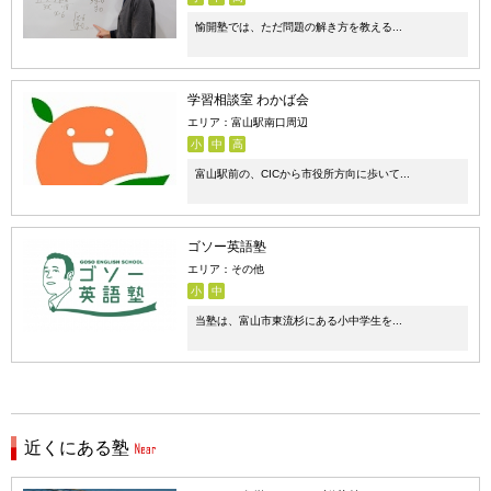
愉開塾では、ただ問題の解き方を教える...
学習相談室 わかば会
エリア：富山駅南口周辺
小
中
高
富山駅前の、CICから市役所方向に歩いて...
ゴソー英語塾
エリア：その他
小
中
当塾は、富山市東流杉にある小中学生を...
近くにある塾