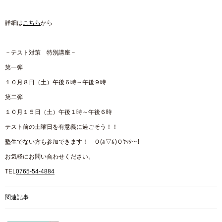
詳細は
こちら
から
－テスト対策 特別講座－
第一弾
１０月８日（土）午後６時～午後９時
第二弾
１０月１５日（土）午後１時～午後６時
テスト前の土曜日を有意義に過ごそう！！
塾生でない方も参加できます！ Ｏ(≧▽≦)Ｏﾔｯﾀ～!
お気軽にお問い合わせください。
TEL
0765-54-4884
関連記事