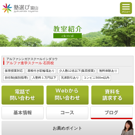
アルファシンガクスクールイシダコウ
アルファ進学スクール 石田校
振替授業対応
屋根付き駐輪場あり
少人数12名以下(集団授業)
無料体験あり
担任制(個別指導)
入塾料１万円以下
兄弟割引あり
コンビニ500m以内
電話で問い合わせる
Webから問い合わせ
お薦めポイント