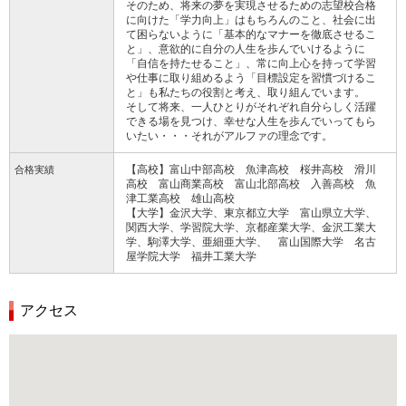
そのため、将来の夢を実現させるための志望校合格
に向けた「学力向上」はもちろんのこと、社会に出
て困らないように「基本的なマナーを徹底させるこ
と」、意欲的に自分の人生を歩んでいけるように
「自信を持たせること」、常に向上心を持って学習
や仕事に取り組めるよう「目標設定を習慣づけるこ
と」も私たちの役割と考え、取り組んでいます。
そして将来、一人ひとりがそれぞれ自分らしく活躍
できる場を見つけ、幸せな人生を歩んでいってもら
いたい・・・それがアルファの理念です。
【高校】富山中部高校 魚津高校 桜井高校 滑川
合格実績
高校 富山商業高校 富山北部高校 入善高校 魚
津工業高校 雄山高校
【大学】金沢大学、東京都立大学 富山県立大学、
関西大学、学習院大学、京都産業大学、金沢工業大
学、駒澤大学、亜細亜大学、 富山国際大学 名古
屋学院大学 福井工業大学
アクセス