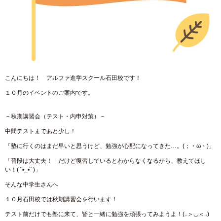
こんにちは！ アルファ進学スクール石田校です！
１０月のイベントのご案内です。
－秋期講習会（テスト・内申対策）－
中間テストまであと少し！
「塾に行くのはまだ早いと思うけど、勉強が心配になってきた…。(；・ω・)」
「普段は大丈夫！ だけど復習しているとわからなくなるから、教えてほし
い！( ˘•_•˘ )」
そんな中学生さんへ
１０月石田校では秋期講習会を行います！
テスト前だけでも塾に来て、皆と一緒に勉強を頑張ってみようよ！(..＞◡＜..)