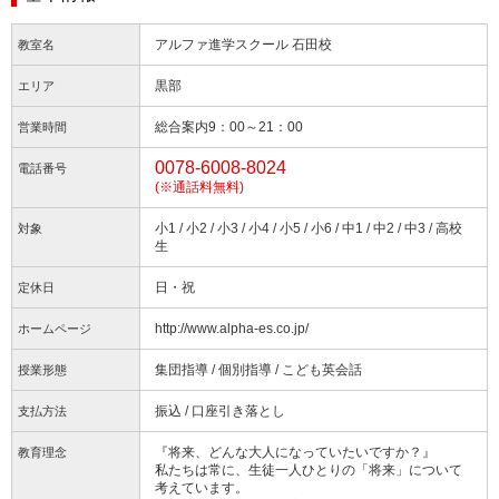
アルファ進学スクール 石田校
教室名
黒部
エリア
総合案内9：00～21：00
営業時間
0078-6008-8024
電話番号
(※通話料無料)
小1 / 小2 / 小3 / 小4 / 小5 / 小6 / 中1 / 中2 / 中3 / 高校
対象
生
日・祝
定休日
http://www.alpha-es.co.jp/
ホームページ
集団指導 / 個別指導 / こども英会話
授業形態
振込 / 口座引き落とし
支払方法
『将来、どんな大人になっていたいですか？』
教育理念
私たちは常に、生徒一人ひとりの「将来」について
考えています。