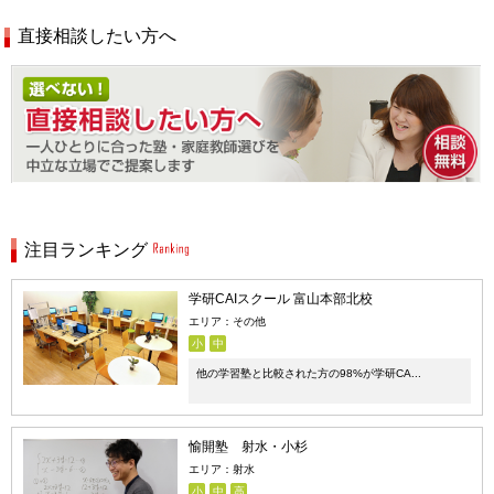
直接相談したい方へ
注目ランキング
学研CAIスクール 富山本部北校
エリア：その他
小
中
他の学習塾と比較された方の98%が学研CA...
愉開塾 射水・小杉
エリア：射水
小
中
高