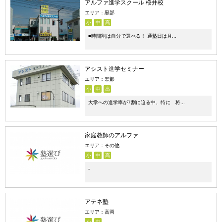
アルファ進学スクール 桜井校
エリア：黒部
小
中
高
■時間割は自分で選べる！ 通塾日は月...
アシスト進学セミナー
エリア：黒部
小
中
高
大学への進学率が7割に迫る中、特に 将...
家庭教師のアルファ
エリア：その他
小
中
高
-
アテネ塾
エリア：高岡
小
中