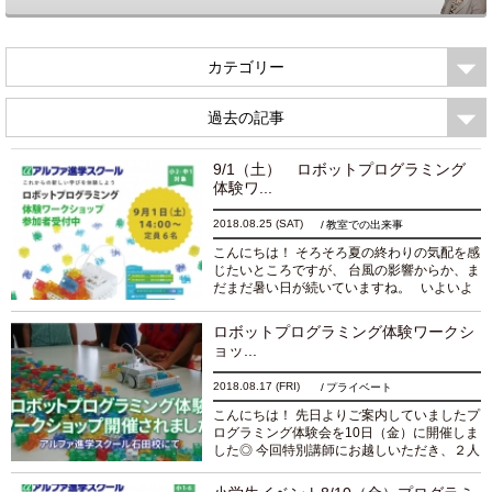
カテゴリー
過去の記事
9/1（土） ロボットプログラミング
体験ワ...
2018.08.25
(SAT)
教室での出来事
こんにちは！ そろそろ夏の終わりの気配を感
じたいところですが、 台風の影響からか、ま
だまだ暑い日が続いていますね。 いよいよ
夏休みも終盤です！ 新学期に向け、新たな気
持ちで進んでいく準備をしていきまし...
続き
ロボットプログラミング体験ワークシ
を読む
ョッ...
2018.08.17
(FRI)
プライベート
こんにちは！ 先日よりご案内していましたプ
ログラミング体験会を10日（金）に開催しま
した◎ 今回特別講師にお越しいただき、２人
１組でプログラミングに初挑戦！ 小学校低学
年～中１生まで幅広く参加してくれたみんな