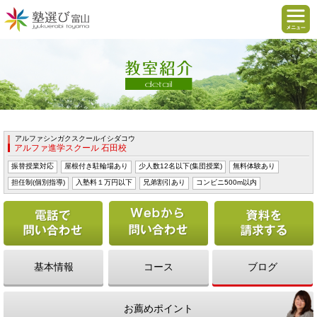
アルファシンガクスクールイシダコウ
アルファ進学スクール 石田校
振替授業対応
屋根付き駐輪場あり
少人数12名以下(集団授業)
無料体験あり
担任制(個別指導)
入塾料１万円以下
兄弟割引あり
コンビニ500m以内
電話で問い合わせる
Webから問い合わせ
基本情報
コース
ブログ
お薦めポイント