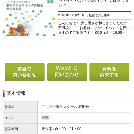
小学生イベント8/10（金）プログラミ
の...
続きを読む
ング...
2018.08.08
(WED)
教室での出来事
こんにちは！ 少し暑さが和らぎましたね☆
石田校にて、お盆前に小学生イベントを行い
ますのでご案内です！ 8/10（金）16:00～
17:30 【小１～小６まで対象】プログラミン
グ体験会 <<参加費無料>>です！ 202...
続き
を読む
電話で問い合わせる
Webから問い合わせ
基本情報
アルファ進学スクール 石田校
教室名
黒部
エリア
総合案内9：00～21：00
営業時間