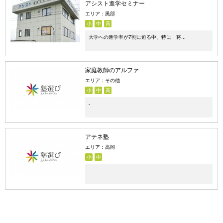
アシスト進学セミナー
エリア：黒部
小
中
高
大学への進学率が7割に迫る中、特に 将...
家庭教師のアルファ
エリア：その他
小
中
高
-
アテネ塾
エリア：高岡
小
中