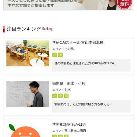
注目ランキング
学研CAIスクール 富山本部北校
エリア：その他
小
中
他の学習塾と比較された方の98%が学研CA...
愉開塾 射水・小杉
エリア：射水
小
中
高
愉開塾では、ただ問題の解き方を教える...
学習相談室 わかば会
エリア：富山駅南口周辺
小
中
高