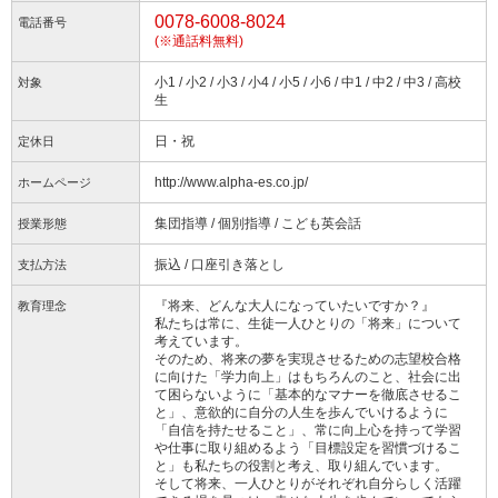
0078-6008-8024
電話番号
(※通話料無料)
小1 / 小2 / 小3 / 小4 / 小5 / 小6 / 中1 / 中2 / 中3 / 高校
対象
生
日・祝
定休日
http://www.alpha-es.co.jp/
ホームページ
集団指導 / 個別指導 / こども英会話
授業形態
振込 / 口座引き落とし
支払方法
『将来、どんな大人になっていたいですか？』
教育理念
私たちは常に、生徒一人ひとりの「将来」について
考えています。
そのため、将来の夢を実現させるための志望校合格
に向けた「学力向上」はもちろんのこと、社会に出
て困らないように「基本的なマナーを徹底させるこ
と」、意欲的に自分の人生を歩んでいけるように
「自信を持たせること」、常に向上心を持って学習
や仕事に取り組めるよう「目標設定を習慣づけるこ
と」も私たちの役割と考え、取り組んでいます。
そして将来、一人ひとりがそれぞれ自分らしく活躍