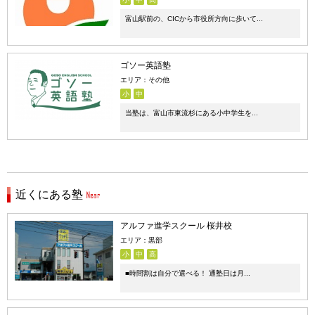
富山駅前の、CICから市役所方向に歩いて...
ゴソー英語塾
エリア：その他
小
中
当塾は、富山市東流杉にある小中学生を...
近くにある塾
アルファ進学スクール 桜井校
エリア：黒部
小
中
高
■時間割は自分で選べる！ 通塾日は月...