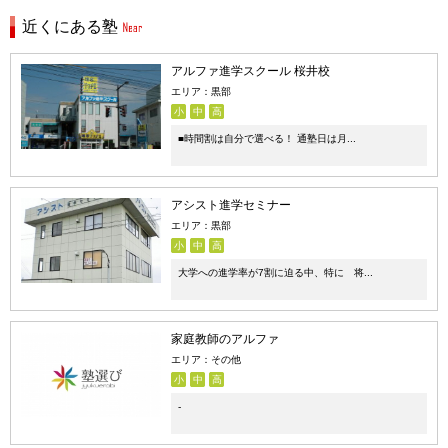
近くにある塾
アルファ進学スクール 桜井校
エリア：黒部
小
中
高
■時間割は自分で選べる！ 通塾日は月...
アシスト進学セミナー
エリア：黒部
小
中
高
大学への進学率が7割に迫る中、特に 将...
家庭教師のアルファ
エリア：その他
小
中
高
-