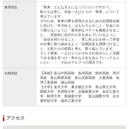
『将来、どんな大人になっていたいですか？』
教育理念
私たちは常に、生徒一人ひとりの「将来」について
考えています。
そのため、将来の夢を実現させるための志望校合格
に向けた「学力向上」はもちろんのこと、社会に出
て困らないように「基本的なマナーを徹底させるこ
と」、意欲的に自分の人生を歩んでいけるように
「自信を持たせること」、常に向上心を持って学習
や仕事に取り組めるよう「目標設定を習慣づけるこ
と」も私たちの役割と考え、取り組んでいます。
そして将来、一人ひとりがそれぞれ自分らしく活躍
できる場を見つけ、幸せな人生を歩んでいってもら
いたい・・・それがアルファの理念です。
【高校】富山中部高校 魚津高校 桜井高校 滑川
合格実績
高校 富山商業高校 富山北部高校 入善高校 魚
津工業高校 雄山高校
【大学】金沢大学、東京都立大学 富山県立大学、
関西大学、学習院大学、京都産業大学、金沢工業大
学、駒澤大学、亜細亜大学、 富山国際大学 名古
屋学院大学 福井工業大学
アクセス