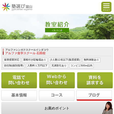
アルファシンガクスクールイシダコウ
アルファ進学スクール 石田校
振替授業対応
屋根付き駐輪場あり
少人数12名以下(集団授業)
無料体験あり
担任制(個別指導)
入塾料１万円以下
兄弟割引あり
コンビニ500m以内
電話で問い合わせる
Webから問い合わせ
お薦めポイント