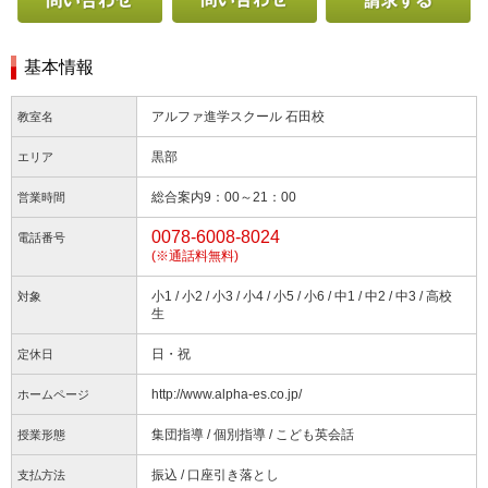
電話で問い合わせる
Webから問い合わせ
基本情報
アルファ進学スクール 石田校
教室名
黒部
エリア
総合案内9：00～21：00
営業時間
0078-6008-8024
電話番号
(※通話料無料)
小1 / 小2 / 小3 / 小4 / 小5 / 小6 / 中1 / 中2 / 中3 / 高校
対象
生
日・祝
定休日
http://www.alpha-es.co.jp/
ホームページ
集団指導 / 個別指導 / こども英会話
授業形態
振込 / 口座引き落とし
支払方法