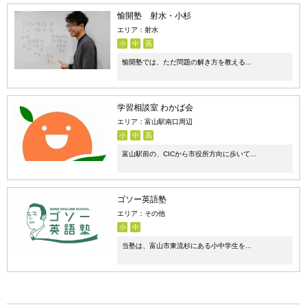
愉開塾 射水・小杉
エリア：射水
小
中
高
愉開塾では、ただ問題の解き方を教える...
学習相談室 わかば会
エリア：富山駅南口周辺
小
中
高
富山駅前の、CICから市役所方向に歩いて...
ゴソー英語塾
エリア：その他
小
中
当塾は、富山市東流杉にある小中学生を...