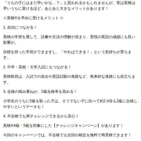
「うちの子にはまだ早いかな…？」と思われるかもしれませんが、実は英検は
早いうちに受けるほど、あとあと大きなメリットがあります！
☆英検®を早めに受けるメリット ☆
1. 自信につながる！
英検の学習を通して、語彙や文法の理解が深まり、普段の英語の成績にも良い
影響が。
目標を持った学習ができますし、「やればできる！」という気持ちが育ちま
す。
2. 中学・高校・大学入試にもつながる！
英検取得は、入試での加点や英語試験の免除など、将来的な進路にも役立ちま
す。
3. 合格の積み重ねが、2級合格率を高める！
小学生のうちに5級を取った子は、そうでない子に比べて約2.4倍も2級に合格し
やすいというデータも！
4. 不合格でも再チャレンジできるから安心！
英検®4級・5級を対象にした【チャレンジキャンペーン】があります！
今回のキャンペーンでは、不合格でも次回の検定を無料で再受検できます！