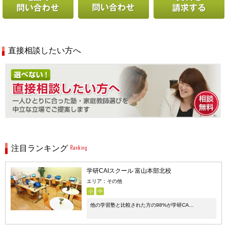
直接相談したい方へ
注目ランキング
学研CAIスクール 富山本部北校
エリア：その他
小
中
他の学習塾と比較された方の98%が学研CA...