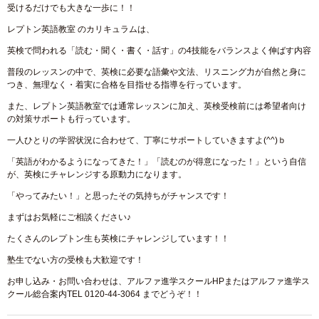
受けるだけでも大きな一歩に！！
レプトン英語教室 のカリキュラムは、
英検で問われる「読む・聞く・書く・話す」の4技能をバランスよく伸ばす内容
普段のレッスンの中で、英検に必要な語彙や文法、リスニング力が自然と身に
つき、無理なく・着実に合格を目指せる指導を行っています。
また、レプトン英語教室では通常レッスンに加え、英検受検前には希望者向け
の対策サポートも行っています。
一人ひとりの学習状況に合わせて、丁寧にサポートしていきますよ(^^)ｂ
「英語がわかるようになってきた！」「読むのが得意になった！」という自信
が、英検にチャレンジする原動力になります。
「やってみたい！」と思ったその気持ちがチャンスです！
まずはお気軽にご相談ください♪
たくさんのレプトン生も英検にチャレンジしています！！
塾生でない方の受検も大歓迎です！
お申し込み・お問い合わせは、アルファ進学スクールHPまたはアルファ進学ス
クール総合案内TEL 0120-44-3064 までどうぞ！！