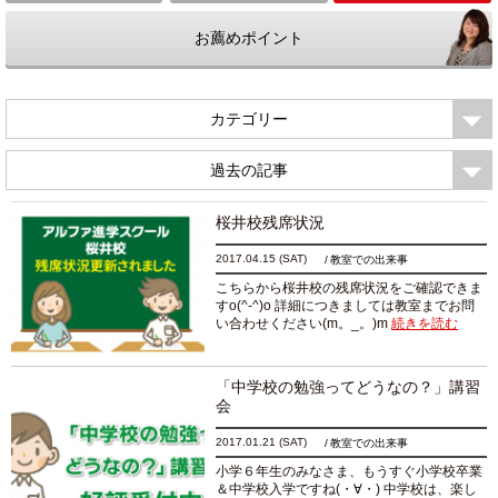
お薦めポイント
カテゴリー
過去の記事
桜井校残席状況
2017.04.15
(SAT)
教室での出来事
こちらから桜井校の残席状況をご確認できま
すo(^-^)o 詳細につきましては教室までお問
い合わせください(m。_。)m
続きを読む
「中学校の勉強ってどうなの？」講習
会
2017.01.21
(SAT)
教室での出来事
小学６年生のみなさま、もうすぐ小学校卒業
＆中学校入学ですね(・∀・) 中学校は、楽し