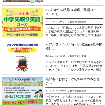
です☆ 1月は、アルファに通っておられなく
ても参加できる、小学6年生対象の講習会
や、小学生対象...
続きを読む
小6対象中学先取り講座「英語コー
ス」のお...
2016.09.16
(FRI)
教室での出来事
こんにちは！明日はいよいよ富山県新川地区
小学校の秋季大運動会ですね！！種目の練
習、応援、鼓笛隊など本番に向けて毎日頑張
っていたことでしょう！練習の成果を発揮し
てみんな頑張ってくださいp(●｀Д´●)ﾉ ▶︎アル
～アルファ☆サバイバル教室part1を開
ファ進学ス...
続きを読む
催し...
2016.07.19
(TUE)
教室での出来事
アルファ進学スクール桜井校ブログ更新され
ました☆ ７月１６日（土）石田校近くの大島
キャンプ場で、「アルファ進学スクール桜井
校＆石田校合同☆サバイバル教室」が開催さ
れた様子です。 野外炊飯の手順すべてを子ど
黒部市にお住まいの小6年生のみなさ
もたち...
続きを読む
まへ「...
2016.06.22
(WED)
教室での出来事
小学校では、６月末に期末テスト（２００点
満点）が行われます。 ●前はもっと点数取れ
てたのになー(・・?」 ●６年生になって、だ