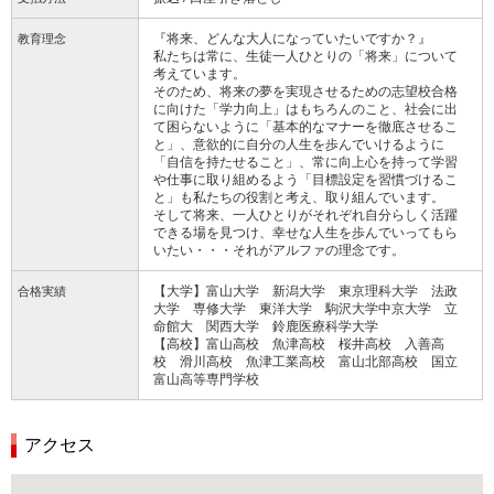
『将来、どんな大人になっていたいですか？』
教育理念
私たちは常に、生徒一人ひとりの「将来」について
考えています。
そのため、将来の夢を実現させるための志望校合格
に向けた「学力向上」はもちろんのこと、社会に出
て困らないように「基本的なマナーを徹底させるこ
と」、意欲的に自分の人生を歩んでいけるように
「自信を持たせること」、常に向上心を持って学習
や仕事に取り組めるよう「目標設定を習慣づけるこ
と」も私たちの役割と考え、取り組んでいます。
そして将来、一人ひとりがそれぞれ自分らしく活躍
できる場を見つけ、幸せな人生を歩んでいってもら
いたい・・・それがアルファの理念です。
【大学】富山大学 新潟大学 東京理科大学 法政
合格実績
大学 専修大学 東洋大学 駒沢大学中京大学 立
命館大 関西大学 鈴鹿医療科学大学
【高校】富山高校 魚津高校 桜井高校 入善高
校 滑川高校 魚津工業高校 富山北部高校 国立
富山高等専門学校
アクセス