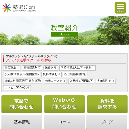
アルファシンガクスクールサクライコウ
アルファ進学スクール 桜井校
自習室あり
振替授業対応
送迎あり
同時指導2人以下（個別）
少人数12名以下(集団授業)
無料体験あり
担任制(個別指導)
講師の性別選択可(個別指導)
特進コースあり
入塾料１万円以下
兄弟割引あり
コンビニ500m以内
電話で問い合わせる
Webから問い合わせ
基本情報
コース
ブログ