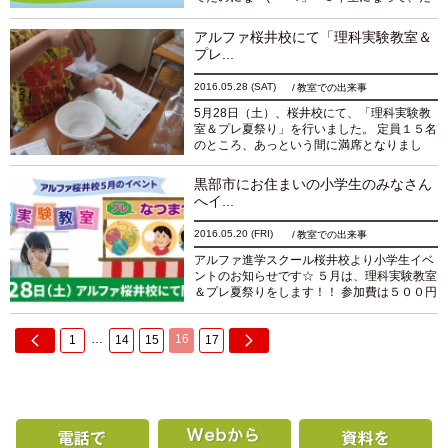
んだん勉強が難しくなってきたなー(?_?)」 ●
勉強は宿題だけ、家ではゲームばっかり… そ
アルファ桜井校にて「理科実験教室＆
んなみな...
続きを読む
プレ...
2016.05.28
(SAT)
教室での出来事
5月28日（土）、桜井校にて、「理科実験教
室＆プレ夏祭り」を行いました。 定員１５名
のところ、あっという間に満席となりまし
た。 ご参加頂いたみなさま、ありがとうござ
いました＼(^o^)／ これからも、楽しくてた
黒部市にお住まいの小学生のみなさん
めに...
続きを読む
へイ...
2016.05.20
(FRI)
教室での出来事
アルファ進学スクール桜井校より小学生イベ
ントのお知らせです☆ ５月は、理科実験教室
＆プレ夏祭りをします！！ 参加費は５００円
です☆塾生でない方の参加も大歓迎！！（先
着１５名） みんなで遊びに来てね＼(^o^)／
…
16
1
14
15
17
［いつ...
続きを読む