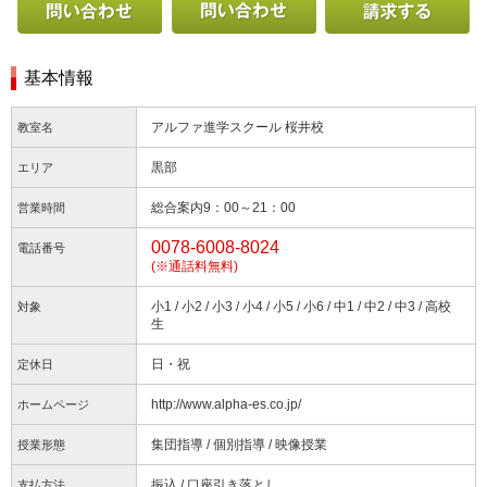
電話で問い合わせる
Webから問い合わせ
基本情報
アルファ進学スクール 桜井校
教室名
黒部
エリア
総合案内9：00～21：00
営業時間
0078-6008-8024
電話番号
(※通話料無料)
小1 / 小2 / 小3 / 小4 / 小5 / 小6 / 中1 / 中2 / 中3 / 高校
対象
生
日・祝
定休日
http://www.alpha-es.co.jp/
ホームページ
集団指導 / 個別指導 / 映像授業
授業形態
振込 / 口座引き落とし
支払方法