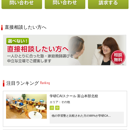
直接相談したい方へ
注目ランキング
学研CAIスクール 富山本部北校
エリア：その他
小
中
他の学習塾と比較された方の98%が学研CA...