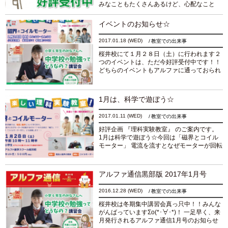
みなこともたくさんあるけど、心配なこと
も・・・ ■「中学校の勉強ってやっぱり
大変？ 難しいの？」 ■「中間テストっ
イベントのお知らせ☆
て？ ...
続きを読む
2017.01.18
(WED)
教室での出来事
桜井校にて１月２８日（土）に行われます２
つのイベントは、ただ今好評受付中です！！
どちらのイベントもアルファに通っておられ
ない方も参加できますので、是非ご参加くだ
さい。定員に限りがありますので、お早めに
お申し込...
続きを読む
1月は、科学で遊ぼう☆
2017.01.11
(WED)
教室での出来事
好評企画 『理科実験教室』 のご案内です。
1月は科学で遊ぼう☆今回は「磁界とコイル
モーター」 電流を流すとなぜモーターが回転
するのか？ その正体は「磁力」？ コイルモ
ーター作りに挑戦します！ お楽しみプレゼン
トもあ...
続きを読む
アルファ通信黒部版 2017年1月号
2016.12.28
(WED)
教室での出来事
桜井校は冬期集中講習会真っ只中！！みんな
がんばっていますΣo(*･∀･*)！ 一足早く、来
月発行されるアルファ通信1月号のお知らせ