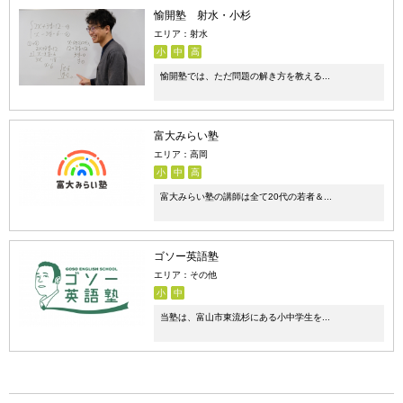
愉開塾 射水・小杉
エリア：射水
小
中
高
愉開塾では、ただ問題の解き方を教える...
富大みらい塾
エリア：高岡
小
中
高
富大みらい塾の講師は全て20代の若者＆...
ゴソー英語塾
エリア：その他
小
中
当塾は、富山市東流杉にある小中学生を...