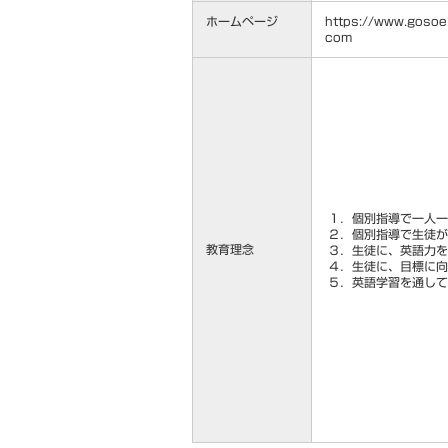
ホームページ
https://www.gosoei
com
１．個別指導で一人一
２．個別指導で生徒が
教育理念
３．生徒に、英語力を
４．生徒に、目標に向
５．英語学習を通し