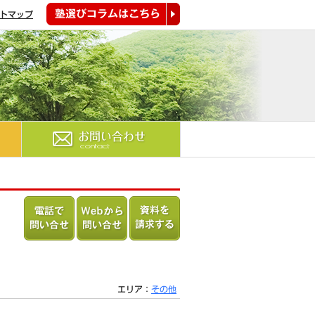
トマップ
塾選びコラムはこちら
お問い合わせ
電話で問
Webから
資料を請
い合わせ
問い合わ
求する
る
せる
エリア：
その他