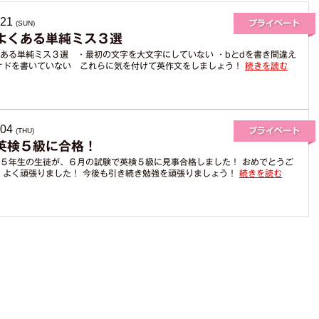
からのお薦めポイン
ト
.21
(SUN)
よくある単純ミス３選
ある単純ミス３選 ・最初の文字を大文字にしていない ・bとdを書き間違え
オドを書いていない これらに気を付けて英作文をしましょう！
続きを読む
.04
(THU)
英検５級に合格！
５年生の生徒が、６月の試験で英検５級に見事合格しました！ おめでとうご
 よく頑張りました！ 今後も引き続き勉強を頑張りましょう！
続きを読む