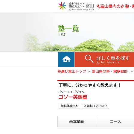
ホーム
詳しく塾を探す
塾選び富山トップ
富山県の塾・家庭教師
丁寧に、分かりやすく教えます！
ゴソーエイゴジュク
ゴソー英語塾
無料体験あり
入塾料１万円以下
基本情報
コース