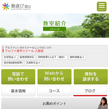
アルファシンガクスクールニュウゼンコウ
アルファ進学スクール 入善校
自習室あり
振替授業対応
同時指導2人以下（個別）
無料体験あり
担任制(個別指導)
兄弟割引あり
電話で問い合わせる
Webから問い合わせ
お薦めポイント