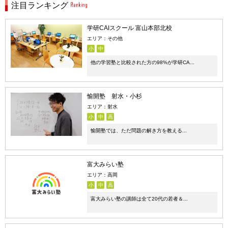
注目ランキング
学研CAIスクール 富山本部北校
エリア：その他
小
中
他の学習塾と比較された方の98%が学研CA...
愉開塾 射水・小杉
エリア：射水
小
中
高
愉開塾では、ただ問題の解き方を教える...
富大みらい塾
エリア：高岡
小
中
高
富大みらい塾の講師は全て20代の若者＆...