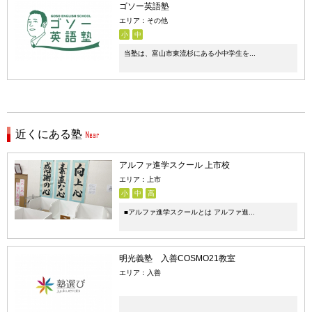
ゴソー英語塾
エリア：その他
小
中
当塾は、富山市東流杉にある小中学生を...
近くにある塾
アルファ進学スクール 上市校
エリア：上市
小
中
高
■アルファ進学スクールとは アルファ進...
明光義塾 入善COSMO21教室
エリア：入善