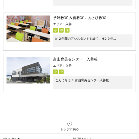
学研教室 入善教室．あさひ教室
エリア：入善
小
中
未
約２年間のアシスタントを経て、H２９年...
富山育英センター 入善校
エリア：入善
小
中
こんにちは！ 富山育英センター入善校...