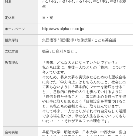
小1 / 小2 / 小3 / 小4 / 小5 / 小6 / 中1 / 中2 / 中3 / 高校
対象
生
日・祝
定休日
http://www.alpha-es.co.jp/
ホームページ
集団指導 / 個別指導 / 映像授業 / こども英会話
授業形態
振込 / 口座引き落とし
支払方法
『将来、どんな大人になっていたいですか？』
教育理念
私たちは常に、生徒一人ひとりの「将来」について
考えています。
そのため、将来の夢を実現させるための志望校合格
に向けた「学力向上」はもちろんのこと、社会に出
て困らないように「基本的なマナーを徹底させるこ
と」、意欲的に自分の人生を歩んでいけるように
「自信を持たせること」、常に向上心を持って学習
や仕事に取り組めるよう「目標設定を習慣づけるこ
と」も私たちの役割と考え、取り組んでいます。
そして将来、一人ひとりがそれぞれ自分らしく活躍
できる場を見つけ、幸せな人生を歩んでいってもら
いたい・・・それがアルファの理念です。
早稲田大学 明治大学 日本大学 中部大学 富山
合格実績