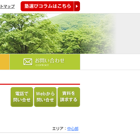
トマップ
塾選びコラムはこちら
お問い合わせ
電話で問
Webから
資料を請
い合わせ
問い合わ
求する
る
せる
エリア：
中心部