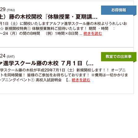
からのお薦めポイン
ト
.29
(THU)
（土）藤の木校開校『体験授業・夏期講...
月1日（土）に開校いたしますアルファ進学スクール藤の木校よりうれしいお
☆ 新規開校特典① 体験授業無料ご招待いたします！ 期間 ・時間 ：
）～24（月）の間の8時間 （例）1時間×8日間 ...
続きを読む
.24
(SAT)
ァ進学スクール藤の木校 ７月１日（...
学スクール藤の木校が平成29年7月1日（土）新規開校します！！ オープニ
トを同時開催！ 皆様のご参加をお待ちしております！ ※費用は一切かかりま
ープニングイベント① 高校入試説明会 【...
続きを読む