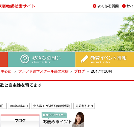
よくある質問
サイ
塾選びの想い
教育イベント情報
中心部
アルファ進学スクール藤の木校
ブログ
2017年06月
欲と自主性を育てます！
別）
無料体験あり
少人数12名以下(集団授業)
兄弟割引あり
ブログ
塾選びアドバイザー