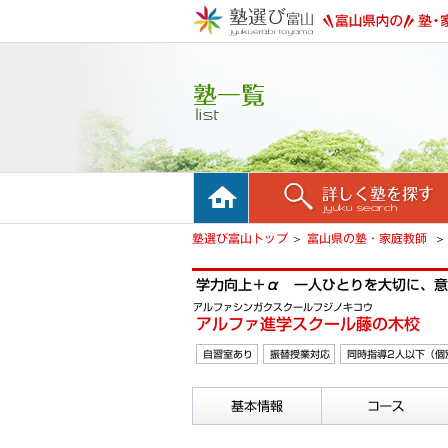
ホーム
詳しく塾を探す
塾選び富山トップ
富山県の塾・家庭教師
学力向上＋α 一人ひとりを大切に、意
アルファシンガクスクールフジノキコウ
アルファ進学スクール藤の木校
自習室あり
振替授業対応
同時指導2人以下（個
基本情報
コース