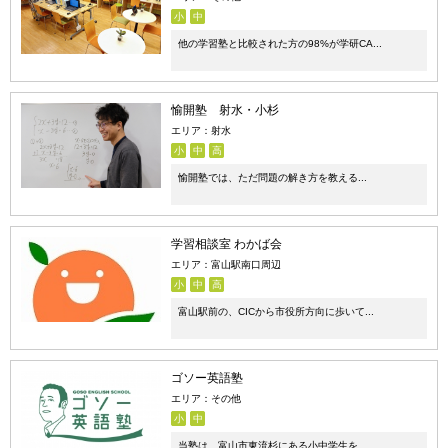
小
中
他の学習塾と比較された方の98%が学研CA...
愉開塾 射水・小杉
エリア：射水
小
中
高
愉開塾では、ただ問題の解き方を教える...
学習相談室 わかば会
エリア：富山駅南口周辺
小
中
高
富山駅前の、CICから市役所方向に歩いて...
ゴソー英語塾
エリア：その他
小
中
当塾は、富山市東流杉にある小中学生を...