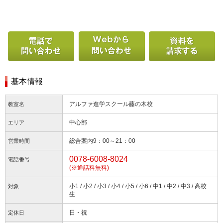
電話で問い合わせる
Webから問い合わせ
基本情報
アルファ進学スクール藤の木校
教室名
中心部
エリア
総合案内9：00～21：00
営業時間
0078-6008-8024
電話番号
(※通話料無料)
小1 / 小2 / 小3 / 小4 / 小5 / 小6 / 中1 / 中2 / 中3 / 高校
対象
生
日・祝
定休日