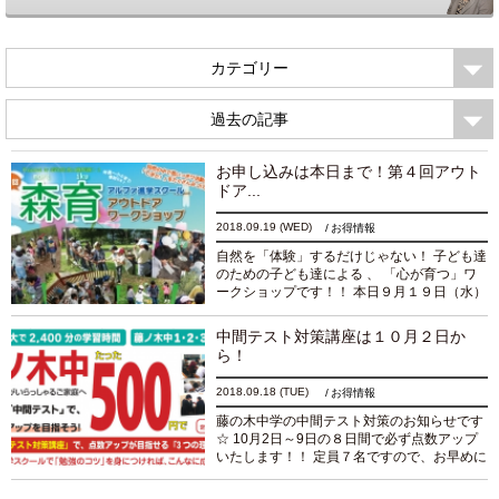
カテゴリー
過去の記事
お申し込みは本日まで！第４回アウト
ドア...
2018.09.19
(WED)
お得情報
自然を「体験」するだけじゃない！ 子ども達
のための子ども達による 、 「心が育つ」ワ
ークショップです！！ 本日９月１９日（水）
までお申し込みできます！ 森育アウトドアワ
ークショップは、この春から始めて、今回
中間テスト対策講座は１０月２日か
で...
続きを読む
ら！
2018.09.18
(TUE)
お得情報
藤の木中学の中間テスト対策のお知らせです
☆ 10月2日～9日の８日間で必ず点数アップ
いたします！！ 定員７名ですので、お早めに
お申し込みください（＾＾）/
続きを読む