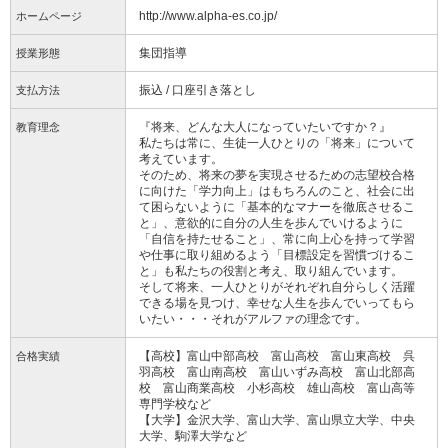
http://www.alpha-es.co.jp/
ホームページ
集団指導
授業形態
振込 / 口座引き落とし
支払方法
『将来、どんな大人になっていたいですか？』
教育理念
私たちは常に、生徒一人ひとりの「将来」について
考えています。
そのため、将来の夢を実現させるための志望校合格
に向けた「学力向上」はもちろんのこと、社会に出
て困らないように「基本的なマナーを徹底させるこ
と」、意欲的に自分の人生を歩んでいけるように
「自信を持たせること」、常に向上心を持って学習
や仕事に取り組めるよう「目標設定を習慣づけるこ
と」も私たちの役割と考え、取り組んでいます。
そして将来、一人ひとりがそれぞれ自分らしく活躍
できる場を見つけ、幸せな人生を歩んでいってもら
いたい・・・それがアルファの理念です。
【高校】富山中部高校 富山高校 富山東高校 呉
合格実績
羽高校 富山南高校 富山いずみ高校 富山北部高
校 富山商業高校 小杉高校 雄山高校 富山高等
専門学校など
【大学】金沢大学、富山大学、富山県立大学、中央
大学、駒澤大学など