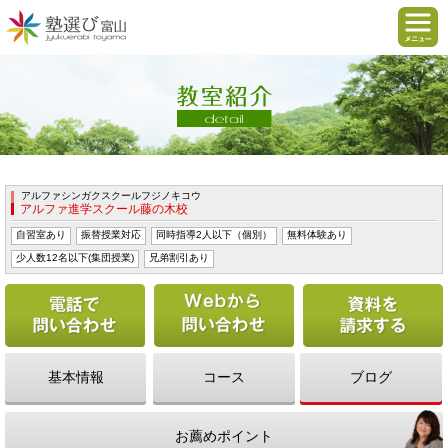
アルファシンガクスクールフジノキコウ
アルファ進学スクール藤の木校
自習室あり
振替授業対応
同時指導2人以下（個別）
無料体験あり
少人数12名以下(集団授業)
兄弟割引あり
電話で問い合わせる
Webから問い合わせ
基本情報
コース
ブログ
お薦めポイント