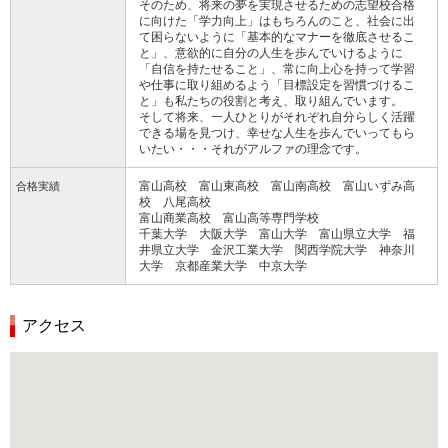
そのため、将来の夢を実現させるための志望校合格
に向けた「学力向上」はもちろんのこと、社会に出
て困らないように「基本的なマナーを徹底させるこ
と」、意欲的に自分の人生を歩んでいけるように
「自信を持たせること」、常に向上心を持って学習
や仕事に取り組めるよう「目標設定を習慣づけるこ
と」も私たちの役割と考え、取り組んでいます。
そして将来、一人ひとりがそれぞれ自分らしく活躍
できる場を見つけ、幸せな人生を歩んでいってもら
いたい・・・それがアルファの理念です。
富山高校 富山東高校 富山南高校 富山いずみ高
合格実績
校 八尾高校
富山商業高校 富山高等専門学校
千葉大学 大阪大学 富山大学 富山県立大学 福
井県立大学 金沢工業大学 関西学院大学 神奈川
大学 京都産業大学 中京大学
アクセス