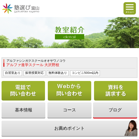
アルファシンガクスクールオオサワノコウ
アルファ進学スクール 大沢野校
自習室あり
振替授業対応
無料体験あり
コンビニ500m以内
電話で問い合わせる
Webから問い合わせ
基本情報
コース
ブログ
お薦めポイント