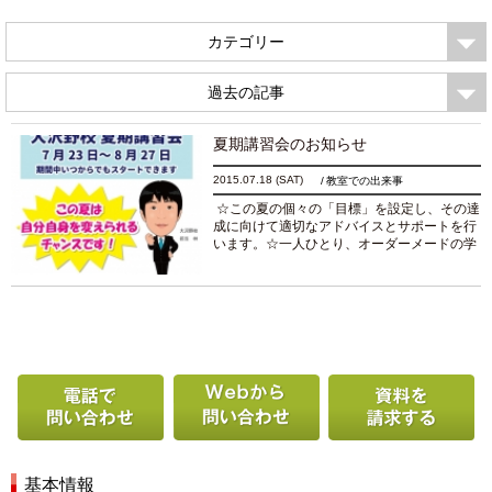
カテゴリー
過去の記事
夏期講習会のお知らせ
2015.07.18
(SAT)
教室での出来事
☆この夏の個々の「目標」を設定し、その達
成に向けて適切なアドバイスとサポートを行
います。☆一人ひとり、オーダーメードの学
習プランを作成し、それに基づいたきめの細
かい指導を行います。☆ただカリキュラム通
りに進めるのではな...
続きを読む
電話で問い合わせる
Webから問い合わせ
基本情報