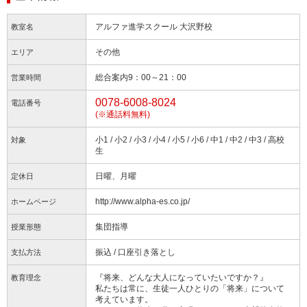
アルファ進学スクール 大沢野校
教室名
その他
エリア
総合案内9：00～21：00
営業時間
0078-6008-8024
電話番号
(※通話料無料)
小1 / 小2 / 小3 / 小4 / 小5 / 小6 / 中1 / 中2 / 中3 / 高校
対象
生
日曜、月曜
定休日
http://www.alpha-es.co.jp/
ホームページ
集団指導
授業形態
振込 / 口座引き落とし
支払方法
『将来、どんな大人になっていたいですか？』
教育理念
私たちは常に、生徒一人ひとりの「将来」について
考えています。