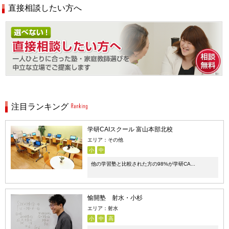
直接相談したい方へ
注目ランキング
学研CAIスクール 富山本部北校
エリア：その他
小
中
他の学習塾と比較された方の98%が学研CA...
愉開塾 射水・小杉
エリア：射水
小
中
高