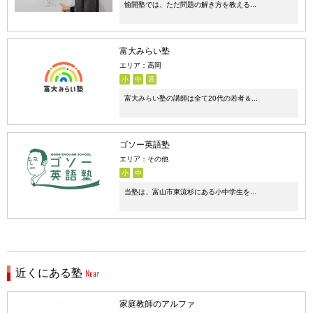
愉開塾では、ただ問題の解き方を教える...
富大みらい塾
エリア：高岡
小
中
高
富大みらい塾の講師は全て20代の若者＆...
ゴソー英語塾
エリア：その他
小
中
当塾は、富山市東流杉にある小中学生を...
近くにある塾
家庭教師のアルファ