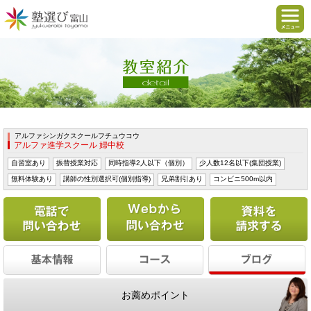
アルファシンガクスクールフチュウコウ
アルファ進学スクール 婦中校
自習室あり
振替授業対応
同時指導2人以下（個別）
少人数12名以下(集団授業)
無料体験あり
講師の性別選択可(個別指導)
兄弟割引あり
コンビニ500m以内
電話で問い合わせる
Webから問い合わせ
お薦めポイント