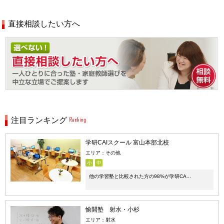
直接相談したい方へ
注目ランキング
学研CAIスクール 富山本部北校
エリア：その他
小
中
他の学習塾と比較された方の98%が学研CA...
愉開塾 射水・小杉
エリア：射水