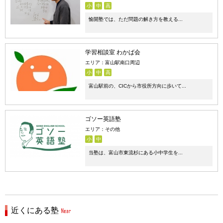
小
中
高
愉開塾では、ただ問題の解き方を教える...
学習相談室 わかば会
エリア：富山駅南口周辺
小
中
高
富山駅前の、CICから市役所方向に歩いて...
ゴソー英語塾
エリア：その他
小
中
当塾は、富山市東流杉にある小中学生を...
近くにある塾