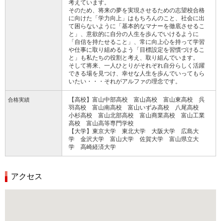
考えています。
そのため、将来の夢を実現させるための志望校合格
に向けた「学力向上」はもちろんのこと、社会に出
て困らないように「基本的なマナーを徹底させるこ
と」、意欲的に自分の人生を歩んでいけるように
「自信を持たせること」、常に向上心を持って学習
や仕事に取り組めるよう「目標設定を習慣づけるこ
と」も私たちの役割と考え、取り組んでいます。
そして将来、一人ひとりがそれぞれ自分らしく活躍
できる場を見つけ、幸せな人生を歩んでいってもら
いたい・・・それがアルファの理念です。
【高校】富山中部高校 富山高校 富山東高校 呉
合格実績
羽高校 富山南高校 富山いずみ高校 八尾高校
小杉高校 富山北部高校 富山商業高校 富山工業
高校 富山高等専門学校
【大学】東京大学 東北大学 大阪大学 広島大
学 金沢大学 富山大学 佐賀大学 富山県立大
学 高崎経済大学
アクセス