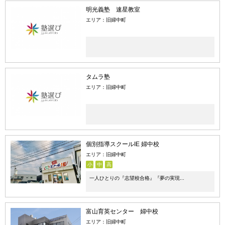
明光義塾 速星教室
エリア：旧婦中町
タムラ塾
エリア：旧婦中町
個別指導スクールIE 婦中校
エリア：旧婦中町
小
中
高
一人ひとりの『志望校合格』『夢の実現...
富山育英センター 婦中校
エリア：旧婦中町