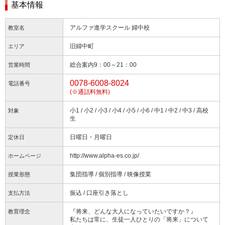
基本情報
アルファ進学スクール 婦中校
教室名
旧婦中町
エリア
総合案内9：00～21：00
営業時間
0078-6008-8024
電話番号
(※通話料無料)
小1 / 小2 / 小3 / 小4 / 小5 / 小6 / 中1 / 中2 / 中3 / 高校
対象
生
日曜日・月曜日
定休日
http://www.alpha-es.co.jp/
ホームページ
集団指導 / 個別指導 / 映像授業
授業形態
振込 / 口座引き落とし
支払方法
『将来、どんな大人になっていたいですか？』
教育理念
私たちは常に、生徒一人ひとりの「将来」について