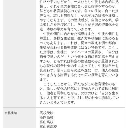
性格や学力などから、一人ひとり生徒を総合的に把
握し、それぞれの個性に合わせた指導をするのが、
私どもの教育姿勢なのです。各々の生徒に合った指
導なら、誰しも無理なく、それぞれの目標を達成し
やすくなります。その達成感が、自信とやる気、学
ぶ楽しさを呼び起こし、それらが学習の習慣化を促
進、本物の学力を育てていきます。
生徒の個性に合わせた指導はまた、生徒の個性を
尊重し、多様な価値観、生き方を積極的に認めるも
のでもあります。これは、従来の教える側の都合に
生徒が合わせる指導体制にはない特長です。こうし
た指導は、生徒に、マイペースの重要さ、「自分は
自分で良いのだ」という健全な自己肯定感を与えま
すから、ともすれば特定の価値観のみが重視されが
ちな現代の競争社会の中にあっても、生徒は自分を
見失わず、堂々と自らの道を進む一方、他人の個性
や生き方をも許容するだけの広い度量を育んでいき
ます。
こうしたことから、私たちがこの教育理念のも
と、激しい変化の時代にも本物の学力で柔軟に対応
し、他者と調和しながら、のびのびと『自分を生き
る』人を育てることで、21世紀の社会に貢献してい
きたいと考えています。
高校受験
合格実績
高岡高校
富山高校
富山東高校