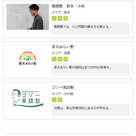
愉開塾 射水・小杉
エリア：射水
小
中
高
愉開塾では、ただ問題の解き方を教える...
富大みらい塾
エリア：高岡
小
中
高
富大みらい塾の講師は全て20代の若者＆...
ゴソー英語塾
エリア：その他
小
中
当塾は、富山市東流杉にある小中学生を...