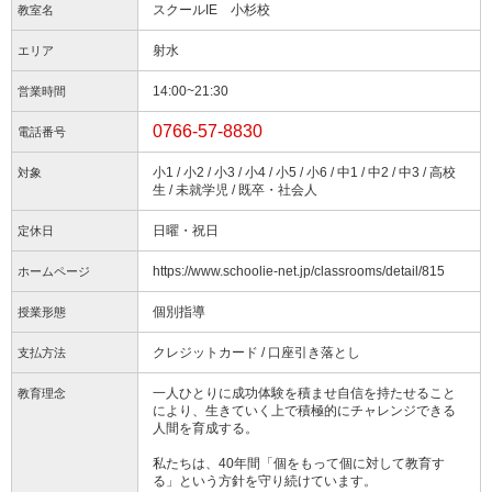
スクールIE 小杉校
教室名
射水
エリア
14:00~21:30
営業時間
0766-57-8830
電話番号
小1 / 小2 / 小3 / 小4 / 小5 / 小6 / 中1 / 中2 / 中3 / 高校
対象
生 / 未就学児 / 既卒・社会人
日曜・祝日
定休日
https://www.schoolie-net.jp/classrooms/detail/815
ホームページ
個別指導
授業形態
クレジットカード / 口座引き落とし
支払方法
一人ひとりに成功体験を積ませ自信を持たせること
教育理念
により、生きていく上で積極的にチャレンジできる
人間を育成する。
私たちは、40年間「個をもって個に対して教育す
る」という方針を守り続けています。