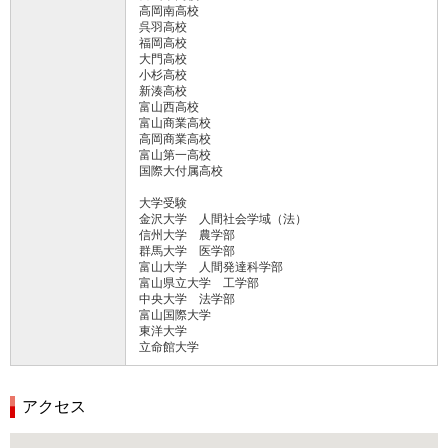
高岡南高校
呉羽高校
福岡高校
大門高校
小杉高校
新湊高校
富山西高校
富山商業高校
高岡商業高校
富山第一高校
国際大付属高校
大学受験
金沢大学 人間社会学域（法）
信州大学 農学部
群馬大学 医学部
富山大学 人間発達科学部
富山県立大学 工学部
中央大学 法学部
富山国際大学
東洋大学
立命館大学
アクセス