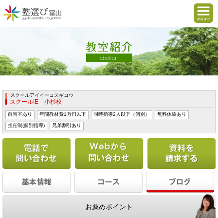
スクールアイイーコスギコウ
スクールIE 小杉校
自習室あり
年間教材費1万円以下
同時指導2人以下（個別）
無料体験あり
担任制(個別指導)
兄弟割引あり
電話で問い合わせる
Webから問い合わせ
お薦めポイント