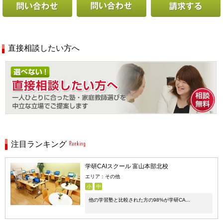
直接相談したい方へ
注目ランキング
学研CAIスクール 富山本部北校
エリア：その他
小
中
他の学習塾と比較された方の98%が学研CA...