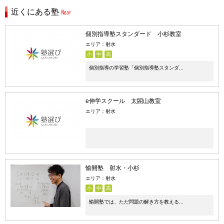
近くにある塾
個別指導塾スタンダード 小杉教室
エリア：射水
小
中
高
個別指導の学習塾「個別指導塾スタンダ...
e伸学スクール 太閤山教室
エリア：射水
愉開塾 射水・小杉
エリア：射水
小
中
高
愉開塾では、ただ問題の解き方を教える...