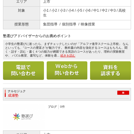
エリア
上市
対象
小1 / 小2 / 小3 / 小4 / 小5 / 小6 / 中1 / 中2 / 中3 / 高校
生
授業形態
集団指導
個別指導
映像授業
塾選びアドバイザーからのお薦めポイント
小学生の塾選びに迷ったら、まずチェックしたいのが「アルファ進学スクール上市校」 なん
といっても、“コースの豊富さ”が魅力です。 教科書の内容を強化するコースはもちろん、聞
く・話す・読む・書く４つの能力が網羅できる英語のコースがあったり、理科の実験教室
や、 パズル教室、書写など、体験を通...
続きを読む
電話で問い合わせる
メールで問い合わせ
ナルセジュク
成瀬塾
ブログ
0件