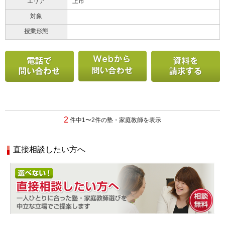
エリア
上市
対象
授業形態
電話で問い合わせる
メールで問い合わせ
2
件中1〜2件の塾・家庭教師を表示
直接相談したい方へ
相