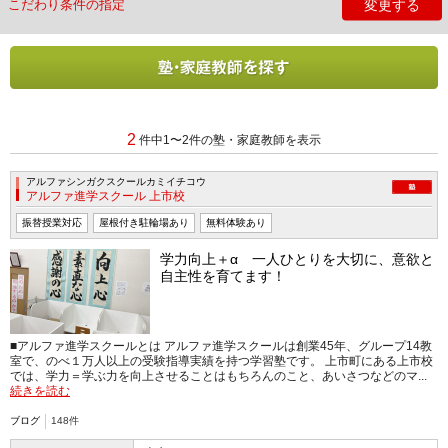
変更する
こだわり条件の指定
2
件中1〜2件の塾・家庭教師を表示
アルファシンガクスクールカミイチコウ
アルファ進学スクール 上市校
振替授業対応
屋根付き駐輪場あり
無料体験あり
学力向上＋α 一人ひとりを大切に、意欲と
自主性を育てます！
■アルファ進学スクールとは アルファ進学スクールは創業45年、グループ14教
室で、のべ１万人以上の受験指導実績を持つ学習塾です。 上市町にある上市校
では、学力＝学ぶ力を向上させることはもちろんのこと、あいさつなどのマ...
続きを読む
ブログ
148件