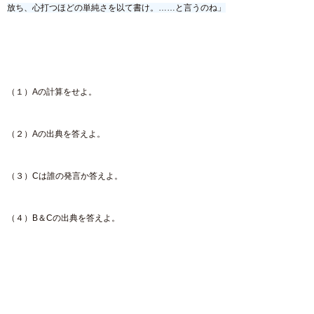
放ち、心打つほどの単純さを以て書け。……と言うのね」
（１）Aの計算をせよ。
（２）Aの出典を答えよ。
（３）Cは誰の発言か答えよ。
（４）B＆Cの出典を答えよ。