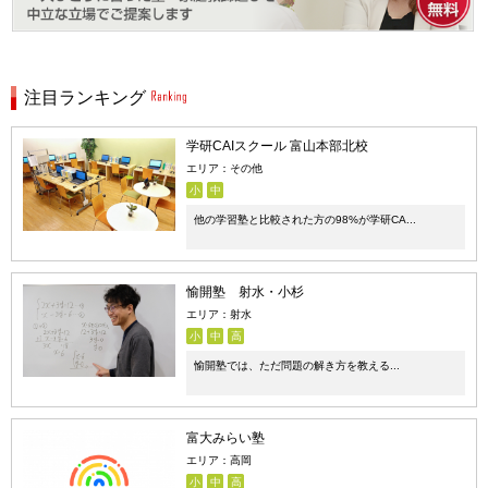
注目ランキング
学研CAIスクール 富山本部北校
エリア：その他
小
中
他の学習塾と比較された方の98%が学研CA...
愉開塾 射水・小杉
エリア：射水
小
中
高
愉開塾では、ただ問題の解き方を教える...
富大みらい塾
エリア：高岡
小
中
高