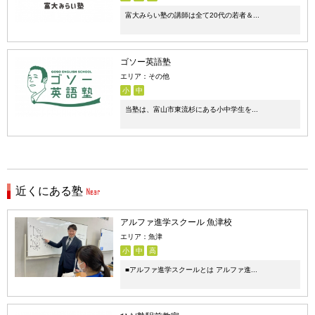
富大みらい塾の講師は全て20代の若者＆...
ゴソー英語塾
エリア：その他
小
中
当塾は、富山市東流杉にある小中学生を...
近くにある塾
アルファ進学スクール 魚津校
エリア：魚津
小
中
高
■アルファ進学スクールとは アルファ進...