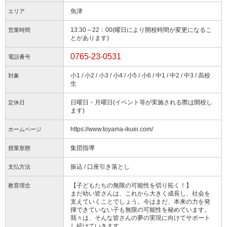
魚津
エリア
13:30～22：00(曜日により開校時間が変更になるこ
営業時間
とがあります)
0765-23-0531
電話番号
小1 / 小2 / 小3 / 小4 / 小5 / 小6 / 中1 / 中2 / 中3 / 高校
対象
生
日曜日・月曜日(イベント等が実施される際は開校し
定休日
ます)
https://www.toyama-ikuei.com/
ホームページ
集団指導
授業形態
振込 / 口座引き落とし
支払方法
【子どもたちの無限の可能性を切り拓く！】
教育理念
まだ幼い皆さんは、これから大きく成長し、社会を
支えていくことでしょう。今はまだ、本来の力を発
揮できていない子も無限の可能性を秘めています。
我々は、そんな皆さんの夢の実現に向けてサポート
し続けていきます。