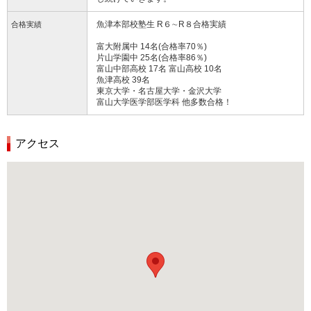
⿂津本部校塾⽣ R６∼R８合格実績
合格実績
富⼤附属中 14名(合格率70％)
⽚⼭学園中 25名(合格率86％)
富⼭中部⾼校 17名 富⼭⾼校 10名
⿂津⾼校 39名
東京⼤学・名古屋⼤学・⾦沢⼤学
富⼭⼤学医学部医学科 他多数合格！
アクセス