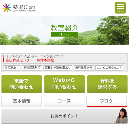
トヤマイクエイセンター ウオヅホンブコウ
富山育英センター 魚津本部校
自習室あり
振替授業対応
屋根付き駐輪場あり
無料体験あり
コンビニ500m以内
電話で問い合わせる
Webから問い合わせ
お薦めポイント