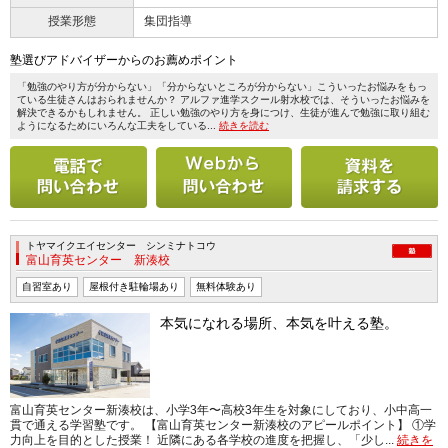
授業形態
集団指導
塾選びアドバイザーからのお薦めポイント
「勉強のやり方が分からない」「分からないところが分からない」こういったお悩みをもっ
ている生徒さんはおられませんか？ アルファ進学スクール射水校では、そういったお悩みを
解決できるかもしれません。 正しい勉強のやり方を身につけ、生徒が進んで勉強に取り組む
ようになるためにいろんな工夫をしている...
続きを読む
電話で問い合わせる
メールで問い合わせ
トヤマイクエイセンター シンミナトコウ
富山育英センター 新湊校
自習室あり
屋根付き駐輪場あり
無料体験あり
本気になれる場所、本気を叶える塾。
富山育英センター新湊校は、小学3年〜高校3年生を対象にしており、小中高一
貫で通える学習塾です。 【富山育英センター新湊校のアピールポイント】 ①学
力向上を目的とした授業！ 近隣にある各学校の進度を把握し、「少し...
続きを