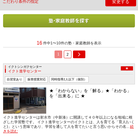
変更する
こだわり条件の指定
16
件中1〜10件の塾・家庭教師を表示
1
2
イクトシンガクセンター
イクト進学センター
自習室あり
振替授業対応
同時指導2人以下（個別）
★「わからない」を「解る」★「わかる」
を「出来る」に ★
イクト進学センターは射水市（中新湊）に開講して４０年以上になる地域に根
ざした学習塾です。 イクト進学センターのイクトとは、人を育てる「育人(いく
と)」という意味であり、学習を通して人を育てたいと言う思いからその名...
続
きを読む