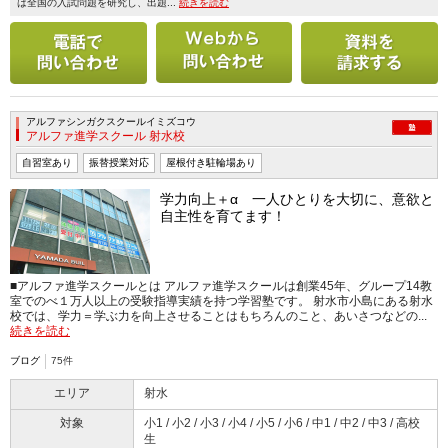
は全国の入試問題を研究し、出題...
続きを読む
電話で問い合わせる
メールで問い合わせ
アルファシンガクスクールイミズコウ
アルファ進学スクール 射水校
自習室あり
振替授業対応
屋根付き駐輪場あり
学力向上＋α 一人ひとりを大切に、意欲と
自主性を育てます！
■アルファ進学スクールとは アルファ進学スクールは創業45年、グループ14教
室でのべ１万人以上の受験指導実績を持つ学習塾です。 射水市小島にある射水
校では、学力＝学ぶ力を向上させることはもちろんのこと、あいさつなどの...
続きを読む
ブログ
75件
エリア
射水
対象
小1 / 小2 / 小3 / 小4 / 小5 / 小6 / 中1 / 中2 / 中3 / 高校
生