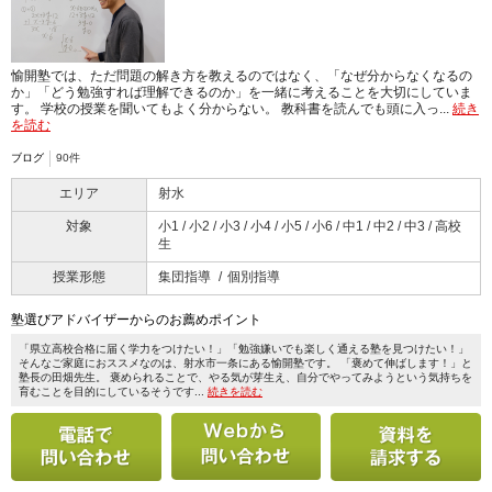
愉開塾では、ただ問題の解き方を教えるのではなく、「なぜ分からなくなるの
か」「どう勉強すれば理解できるのか」を一緒に考えることを大切にしていま
す。 学校の授業を聞いてもよく分からない。 教科書を読んでも頭に入っ...
続き
を読む
ブログ
90件
エリア
射水
対象
小1 / 小2 / 小3 / 小4 / 小5 / 小6 / 中1 / 中2 / 中3 / 高校
生
授業形態
集団指導
個別指導
塾選びアドバイザーからのお薦めポイント
「県立高校合格に届く学力をつけたい！」「勉強嫌いでも楽しく通える塾を見つけたい！」
そんなご家庭におススメなのは、射水市一条にある愉開塾です。 「褒めて伸ばします！」と
塾長の田畑先生。 褒められることで、やる気が芽生え、自分でやってみようという気持ちを
育むことを目的にしているそうです...
続きを読む
電話で問い合わせる
メールで問い合わせ