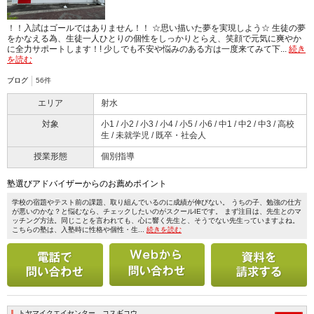
！！入試はゴールではありません！！ ☆思い描いた夢を実現しよう☆ 生徒の夢
をかなえる為、生徒一人ひとりの個性をしっかりとらえ、笑顔で元気に爽やか
に全力サポートします！! 少しでも不安や悩みのある方は一度来てみて下...
続き
を読む
ブログ
56件
エリア
射水
対象
小1 / 小2 / 小3 / 小4 / 小5 / 小6 / 中1 / 中2 / 中3 / 高校
生 / 未就学児 / 既卒・社会人
授業形態
個別指導
塾選びアドバイザーからのお薦めポイント
学校の宿題やテスト前の課題、取り組んでいるのに成績が伸びない。 うちの子、勉強の仕方
が悪いのかな？と悩むなら、チェックしたいのがスクールIEです。 まず注目は、先生とのマ
ッチング方法。同じことを言われても、心に響く先生と、そうでない先生っていますよね。
こちらの塾は、入塾時に性格や個性・生...
続きを読む
電話で問い合わせる
メールで問い合わせ
トヤマイクエイセンター コスギコウ