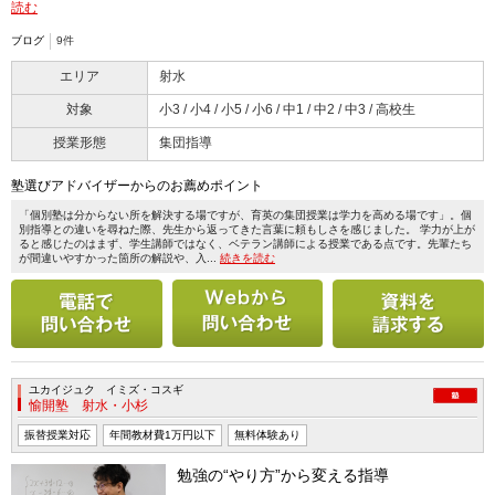
読む
ブログ
9件
エリア
射水
対象
小3 / 小4 / 小5 / 小6 / 中1 / 中2 / 中3 / 高校生
授業形態
集団指導
塾選びアドバイザーからのお薦めポイント
「個別塾は分からない所を解決する場ですが、育英の集団授業は学力を高める場です」。個
別指導との違いを尋ねた際、先生から返ってきた言葉に頼もしさを感じました。 学力が上が
ると感じたのはまず、学生講師ではなく、ベテラン講師による授業である点です。先輩たち
が間違いやすかった箇所の解説や、入...
続きを読む
電話で問い合わせる
メールで問い合わせ
ユカイジュク イミズ・コスギ
愉開塾 射水・小杉
振替授業対応
年間教材費1万円以下
無料体験あり
勉強の“やり方”から変える指導