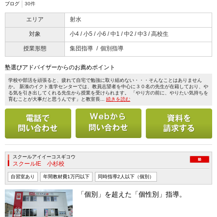
ブログ
30件
エリア
射水
対象
小4 / 小5 / 小6 / 中1 / 中2 / 中3 / 高校生
授業形態
集団指導
個別指導
塾選びアドバイザーからのお薦めポイント
学校や部活を頑張ると、疲れて自宅で勉強に取り組めない・・・そんなことはありません
か。 新湊のイクト進学センターでは、教員志望者を中心に３０名の先生が在籍しており、や
る気を引き出してくれる先生から授業を受けられます。 「やり方の前に、やりたい気持ちを
育むことが大事だと思うんです」と教室長...
続きを読む
電話で問い合わせる
メールで問い合わせ
スクールアイイーコスギコウ
スクールIE 小杉校
自習室あり
年間教材費1万円以下
同時指導2人以下（個別）
「個別」を超えた「個性別」指導。