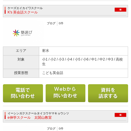
ケーズエイカイワスクール
K's 英会話スクール
ブログ
0件
エリア
射水
対象
小1 / 小2 / 小3 / 小4 / 小5 / 小6 / 中1 / 中2 / 中3 / 高校
生
授業形態
こども英会話
電話で問い合わせる
メールで問い合わせ
イーシンガクスクールタイコウヤマキョウシツ
e伸学スクール 太閤山教室
ブログ
0件