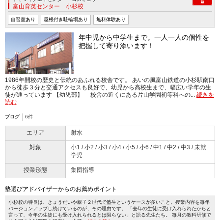
富山育英センター 小杉校
自習室あり
屋根付き駐輪場あり
無料体験あり
年中児から中学生まで。一人一人の個性を
把握して寄り添います！
1986年開校の歴史と伝統のあふれる校舎です。 あいの風富山鉄道の小杉駅南口
から徒歩３分と交通アクセスも良好で、幼児から高校生まで、幅広い学年の生
徒が通っています 【幼児部】 校舎の近くにある片山学園初等科への...
続きを
読む
ブログ
6件
エリア
射水
対象
小1 / 小2 / 小3 / 小4 / 小5 / 小6 / 中1 / 中2 / 中3 / 未就
学児
授業形態
集団指導
塾選びアドバイザーからのお薦めポイント
小杉校の特長は、きょうだいや親子２世代で塾生というケースが多いこと。授業内容を毎年
バージョンアップし続けているのが、その理由です。 「去年の生徒に受け入れられたからと
言って、今年の生徒にも受け入れられるとは限らない」と語る先生たち。 毎月の教科研修で