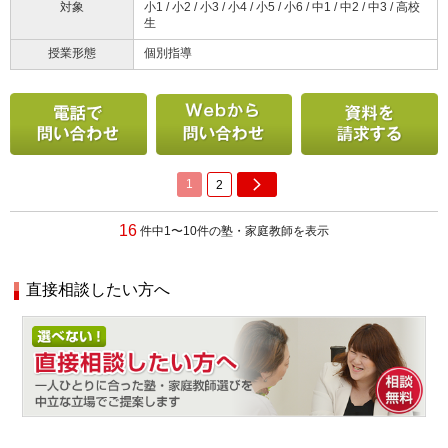
対象
小1 / 小2 / 小3 / 小4 / 小5 / 小6 / 中1 / 中2 / 中3 / 高校
生
授業形態
個別指導
電話で問い合わせる
メールで問い合わせ
1
2
16
件中1〜10件の塾・家庭教師を表示
直接相談したい方へ
相