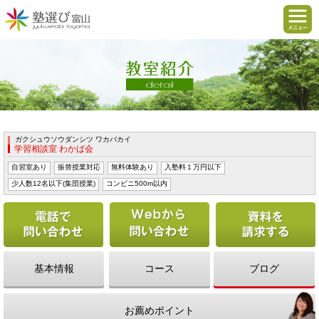
ガクシュウソウダンシツ ワカバカイ
学習相談室 わかば会
自習室あり
振替授業対応
無料体験あり
入塾料１万円以下
少人数12名以下(集団授業)
コンビニ500m以内
電話で問い合わせる
Webから問い合わせ
基本情報
コース
ブログ
お薦めポイント