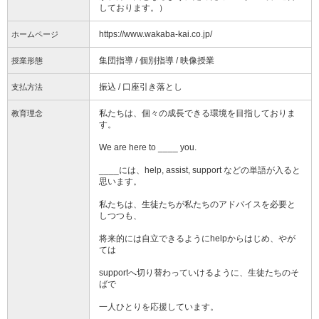
しております。）
https://www.wakaba-kai.co.jp/
ホームページ
集団指導 / 個別指導 / 映像授業
授業形態
振込 / 口座引き落とし
支払方法
私たちは、個々の成長できる環境を目指しておりま
教育理念
す。
We are here to ____ you.
____には、help, assist, support などの単語が入ると
思います。
私たちは、生徒たちが私たちのアドバイスを必要と
しつつも、
将来的には自立できるようにhelpからはじめ、やが
ては
supportへ切り替わっていけるように、生徒たちのそ
ばで
一人ひとりを応援しています。