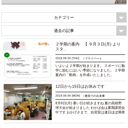
カテゴリー
過去の記事
２学期の案内 【 ９月３日(月) より
スタ...
2018.08.30
(THU)
プライベート
いよいよ２学期が始まります。 スポーツに勉
学に励むにはいい季節になりました。 ２学期
案内の「動画」を作成いたしました。
https://youtu.be/y9YpamicAMg わかば会へは
こちらから・・・・ http://www.wakaba-kai...
12日から15日はお休みです
続きを読む
2018.08.06
(MON)
教室での出来事
8月6日(月) 暑い日が続きますね 夏の高校野
球大会が始まりました わかば会は夏期講習会
中です おかげさまで、自習室は連日ほぼ満席
です わかば会は 8月12日(日)から15日
(水)までお休みです 申し訳ないですが、自習
室...
続きを読む