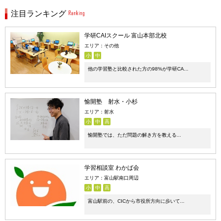
注目ランキング
学研CAIスクール 富山本部北校
エリア：その他
小
中
他の学習塾と比較された方の98%が学研CA...
愉開塾 射水・小杉
エリア：射水
小
中
高
愉開塾では、ただ問題の解き方を教える...
学習相談室 わかば会
エリア：富山駅南口周辺
小
中
高
富山駅前の、CICから市役所方向に歩いて...