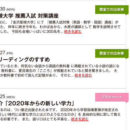
からのお薦めポイン
ト
.30
(MON)
稜大学 推薦入試 対策講座
(日)に、「金沢星稜大学」にて 『推薦入試対策（英語・数学・国語）講座』が
た。 昨年に続き今年も、わかば会から、木原が講師として 数学を説明させて
した。 今回も会場いっぱいに300名を...
続きを読む
.27
(FRI)
リーディングのすすめ
ているとき、何気ない会話から国語の教科書 に掲載されている小説の話にな
 教科書に、夏目漱石の「こころ」が掲載されていると聞き驚きました。 大
か教科書で初めて読んだ記憶があり、 そのと...
続きを読む
.25
(WED)
介「2020年からの新しい学力」
るのは、つい最近出版された本です。 2020年から学習指導要領が改定され
新しい時代に必要な学力とはどのような力なのか」を 具体的な例に即して教え
る好著です。 また、語り口はとても平易な...
続きを読む