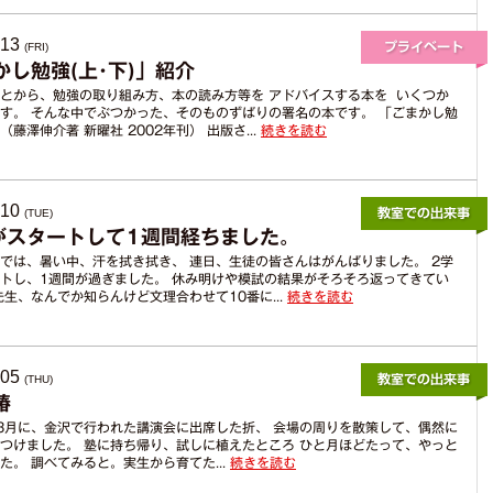
.13
(FRI)
かし勉強(上･下)」紹介
とから、勉強の取り組み方、本の読み方等を アドバイスする本を いくつか
す。 そんな中でぶつかった、そのものずばりの署名の本です。 「ごまかし勉
藤澤伸介著 新曜社 2002年刊） 出版さ...
続きを読む
.10
(TUE)
がスタートして1週間経ちました。
では、暑い中、汗を拭き拭き、 連日、生徒の皆さんはがんばりました。 2学
トし、1週間が過ぎました。 休み明けや模試の結果がそろそろ返ってきてい
先生、なんでか知らんけど文理合わせて10番に...
続きを読む
.05
(THU)
椿
の3月に、金沢で行われた講演会に出席した折、 会場の周りを散策して、偶然に
つけました。 塾に持ち帰り、試しに植えたところ ひと月ほどたって、やっと
た。 調べてみると。実生から育てた...
続きを読む