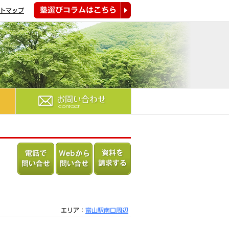
トマップ
塾選びコラムはこちら
お問い合わせ
電話で問
Webから
資料を請
い合わせ
問い合わ
求する
る
せる
エリア：
富山駅南口周辺