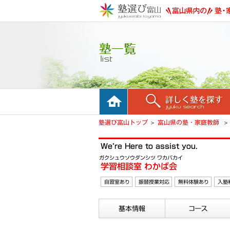
ホーム
詳しく塾を探す
塾選び富山トップ
富山県の塾・家庭教師
We’re Here to assist you.
ガクシュウソウダンシツ ワカバカイ
学習相談室 わかば会
自習室あり
振替授業対応
無料体験あり
入塾
基本情報
コース