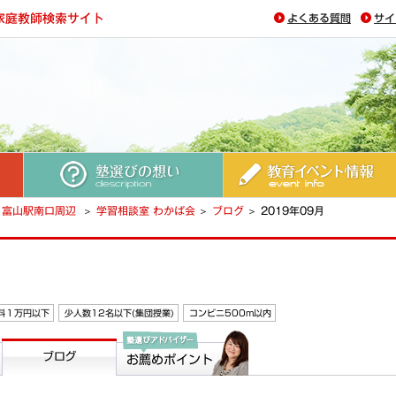
よくある質問
サイ
塾選びの想い
教育イベント情報
富山駅南口周辺
学習相談室 わかば会
ブログ
2019年09月
料１万円以下
少人数12名以下(集団授業)
コンビニ500m以内
ブログ
塾選びアドバイザー