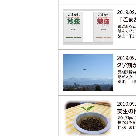
2019.09
「ごま
最近あるこ
読んでいま
強上・下」（
2019.09
2学期
夏期講習会
期がスター
ます。 「
2019.09
実生の
2017年
椿の種を見
目が出まし