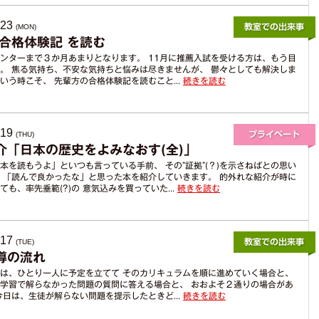
.23
(MON)
 合格体験記 を読む
ンターまで３か月あまりとなります。 11月に推薦入試を受ける方は、もう目
。 焦る気持ち、不安な気持ちと悩みは尽きませんが、 鬱々としても解決しま
いう時こそ、 先輩方の合格体験記を読むこと...
続きを読む
.19
(THU)
介「日本の歴史をよみなおす(全)」
本を読もうよ」といつも言っている手前、 その”証拠”(？)を示さねばとの思い
 「読んで良かったな」と思った本を紹介していきます。 的外れな紹介が時に
ても、率先垂範(?)の 意気込みを買っていた...
続きを読む
.17
(TUE)
導の流れ
は、ひとり一人に予定を立てて そのカリキュラムを順に進めていく場合と、
学習で解らなかった問題の質問に答える場合と、 おおよそ２通りの場合があ
今日は、生徒が解らない問題を提示したときど...
続きを読む