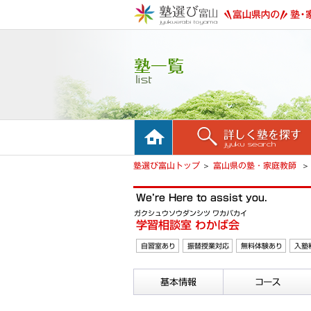
ホーム
詳しく塾を探す
塾選び富山トップ
富山県の塾・家庭教師
We’re Here to assist you.
ガクシュウソウダンシツ ワカバカイ
学習相談室 わかば会
自習室あり
振替授業対応
無料体験あり
入塾
基本情報
コース