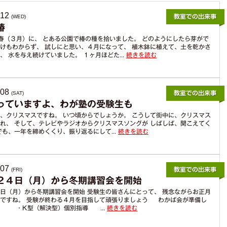
からのお薦めポイン
ト
.12
(WED)
椿
の春（３月）に、 とある公園で椿の種を拾いました。 どのようにしたら芽がで
けもわからず、 試しにと思い、４月になって、 植木鉢に植えて、土を乾かさ
、 水を与え続けていました。 １ヶ月ほどた...
続きを読む
.08
(SAT)
っていますよ、わが塾の受験生も
、クリスマスですね。 いつ頃からでしょうか。 こうして街中に、クリスマス
れ、 そして、テレビやラジオからクリスマスソングが しばしば、聞こえてく
でも、一年を締めくくり、振り返るにして...
続きを読む
.07
(FRI)
２４日（月）から冬期講習会を開始
日（月）から冬期講習会を開始 受験生の皆さんにとって、 残念ながらお正月
ですね。 受験が終わる４月を目指して頑張りましょう わかば会が準備し
は ・K型（解決型）個別指導 ...
続きを読む