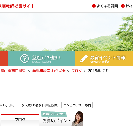
よくある質問
サイ
塾選びの想い
教育イベント情報
富山駅南口周辺
学習相談室 わかば会
ブログ
2018年12月
料１万円以下
少人数12名以下(集団授業)
コンビニ500m以内
ブログ
塾選びアドバイザー