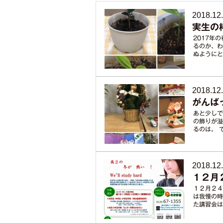
2018.12
実生の
2017年
るのか、わ
ぬようにと
2018.12
がんば
あと少しで
の飾りが溢
るのは。 
2018.12
１２月
１２月２４
は我慢の時
た講習会