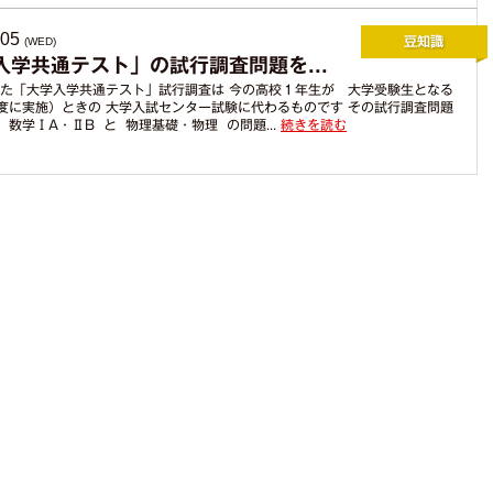
.05
(WED)
入学共通テスト」の試行調査問題を...
た「大学入学共通テスト」試行調査は 今の高校１年生が 大学受験生となる
年度に実施）ときの 大学入試センター試験に代わるものです その試行調査問題
 数学ⅠA・ⅡB と 物理基礎・物理 の問題...
続きを読む