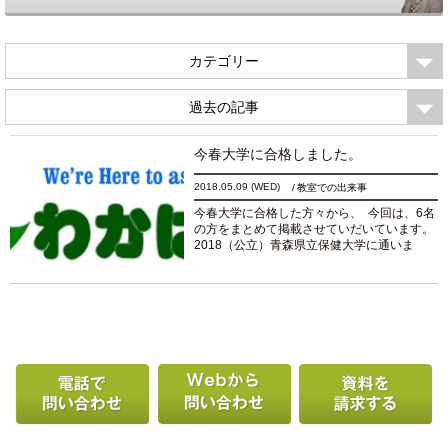
カテゴリー
過去の記事
今春大学に合格しました。
2018.05.09
(WED)
教室での出来事
今春大学に合格した方々から、 今回は、6名
の方をまとめて掲載させていだいています。
2018（公立）青森県立保健大学に通いま
す。（富山東KM）
http://www.wakaba-
kai.co.jp/column/2018km.html 【コメント】
セン...
続きを読む
電話で問い合わせる
Webから問い合わせ