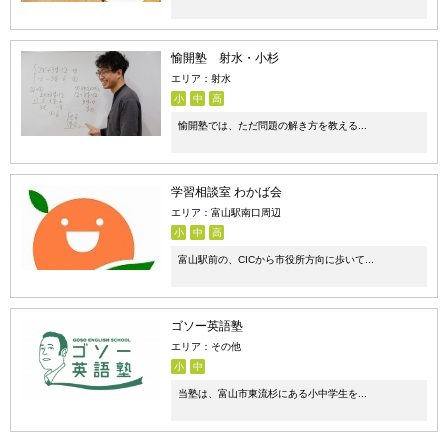
愉開塾 射水・小杉
エリア：射水
小
中
高
愉開塾では、ただ問題の解き方を教える...
学習相談室 わかば会
エリア：富山駅南口周辺
小
中
高
富山駅前の、CICから市役所方向に歩いて...
ゴソー英語塾
エリア：その他
小
中
当塾は、富山市東流杉にある小中学生を...