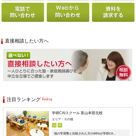
直接相談したい方へ
注目ランキング
学研CAIスクール 富山本部北校
エリア：その他
小
中
他の学習塾と比較された方の98%が学研CA...