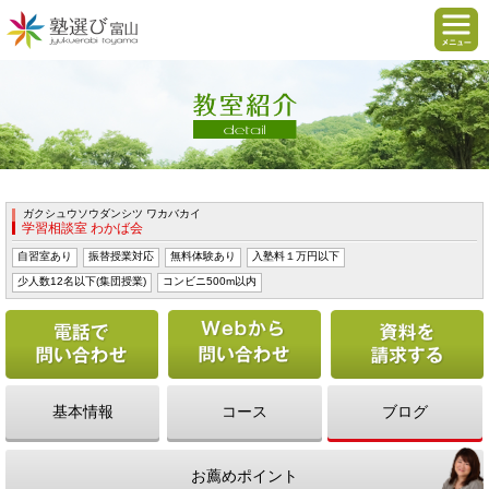
ガクシュウソウダンシツ ワカバカイ
学習相談室 わかば会
自習室あり
振替授業対応
無料体験あり
入塾料１万円以下
少人数12名以下(集団授業)
コンビニ500m以内
電話で問い合わせる
Webから問い合わせ
基本情報
コース
ブログ
お薦めポイント