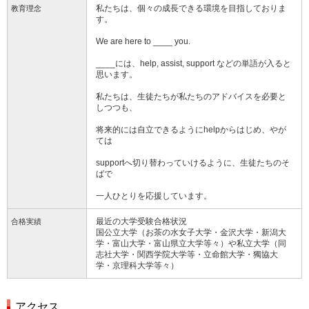
私たちは、個々の成長できる環境を目指しておりま
教育理念
す。
We are here to ____ you.
____には、help, assist, support などの単語が入ると
思います。
私たちは、生徒たちが私たちのアドバイスを必要と
しつつも、
将来的には自立できるようにhelpからはじめ、やが
ては
supportへ切り替わっていけるように、生徒たちのそ
ばで
一人ひとりを応援しています。
最近の大学受験合格状況
合格実績
国公立大学（お茶の水女子大学・金沢大学・新潟大
学・富山大学・富山県立大学等々）や私立大学（同
志社大学・関西学院大学等・立命館大学・獨協大
学・京理科大学等々）
アクセス