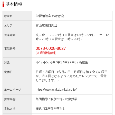
基本情報
学習相談室 わかば会
教室名
富山駅南口周辺
エリア
火～金 12～22時（自習室は13時～22時） 土 12
営業時間
時～20時（自習室は13時～20時）
0078-6008-8027
電話番号
(※通話料無料)
小4 / 小5 / 小6 / 中1 / 中2 / 中3 / 高校生
対象
日曜・月曜日 (各月の日・月曜日を除く全ての曜日
定休日
が、月４回となるように定めたカレンダーで、運営
しております。）
https://www.wakaba-kai.co.jp/
ホームページ
集団指導 / 個別指導 / 映像授業
授業形態
振込 / 口座引き落とし
支払方法