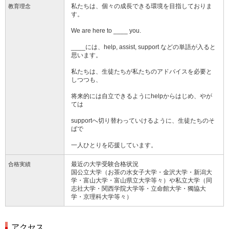
私たちは、個々の成長できる環境を目指しておりま
教育理念
す。
We are here to ____ you.
____には、help, assist, support などの単語が入ると
思います。
私たちは、生徒たちが私たちのアドバイスを必要と
しつつも、
将来的には自立できるようにhelpからはじめ、やが
ては
supportへ切り替わっていけるように、生徒たちのそ
ばで
一人ひとりを応援しています。
最近の大学受験合格状況
合格実績
国公立大学（お茶の水女子大学・金沢大学・新潟大
学・富山大学・富山県立大学等々）や私立大学（同
志社大学・関西学院大学等・立命館大学・獨協大
学・京理科大学等々）
アクセス