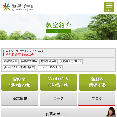
ガクシュウソウダンシツ ワカバカイ
学習相談室 わかば会
自習室あり
振替授業対応
無料体験あり
入塾料１万円以下
少人数12名以下(集団授業)
コンビニ500m以内
電話で問い合わせる
Webから問い合わせ
基本情報
コース
ブログ
お薦めポイント