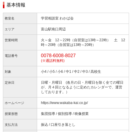
基本情報
学習相談室 わかば会
教室名
富山駅南口周辺
エリア
火～金 12～22時（自習室は13時～22時） 土 12
営業時間
時～20時（自習室は13時～20時）
0078-6008-8027
電話番号
(※通話料無料)
小4 / 小5 / 小6 / 中1 / 中2 / 中3 / 高校生
対象
日曜・月曜日 (各月の日・月曜日を除く全ての曜日
定休日
が、月４回となるように定めたカレンダーで、運営
しております。）
https://www.wakaba-kai.co.jp/
ホームページ
集団指導 / 個別指導 / 映像授業
授業形態
振込 / 口座引き落とし
支払方法