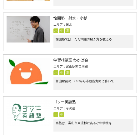
愉開塾 射水・小杉
エリア：射水
小
中
高
愉開塾では、ただ問題の解き方を教える...
学習相談室 わかば会
エリア：富山駅南口周辺
小
中
高
富山駅前の、CICから市役所方向に歩いて...
ゴソー英語塾
エリア：その他
小
中
当塾は、富山市東流杉にある小中学生を...