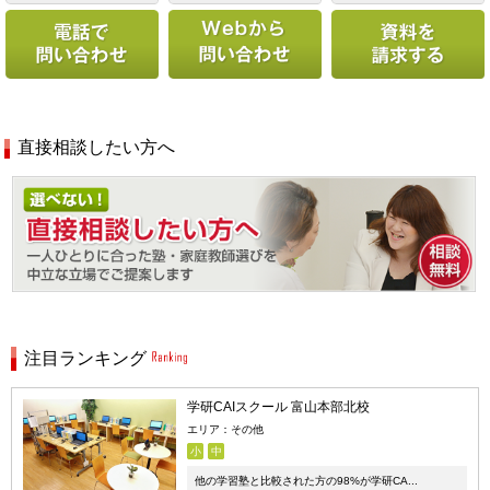
直接相談したい方へ
注目ランキング
学研CAIスクール 富山本部北校
エリア：その他
小
中
他の学習塾と比較された方の98%が学研CA...