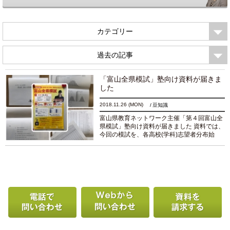
カテゴリー
過去の記事
「富山全県模試」塾向け資料が届きま
した
2018.11.26
(MON)
豆知識
富山県教育ネットワーク主催「第４回富山全
県模試」塾向け資料が届きました 資料では、
今回の模試を、各高校(学科)志望者分布始
め、 多くの観点から分析しています 富教ネ
ット加盟塾へは、素内申と偏差値の相関分布
も出力さ...
続きを読む
電話で問い合わせる
Webから問い合わせ