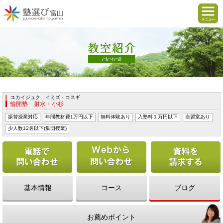
ユカイジュク イミズ・コスギ
愉開塾 射水・小杉
振替授業対応
年間教材費1万円以下
無料体験あり
入塾料１万円以下
自習室あり
少人数12名以下(集団授業)
電話で問い合わせる
Webから問い合わせ
基本情報
コース
ブログ
お薦めポイント