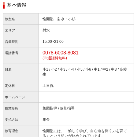
基本情報
愉開塾 射水・小杉
教室名
射水
エリア
15:00~21:00
営業時間
0078-6008-8081
電話番号
(※通話料無料)
小1 / 小2 / 小3 / 小4 / 小5 / 小6 / 中1 / 中2 / 中3 / 高校
対象
生
土日祝
定休日
ホームページ
集団指導 / 個別指導
授業形態
集金
支払方法
愉開塾には、「愉しく学び、自ら道を開く力を育て
教育理念
る」という想いが込められています。