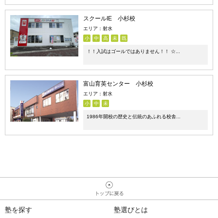
スクールIE 小杉校
エリア：射水
小
中
高
未
既
！！入試はゴールではありません！！ ☆...
富山育英センター 小杉校
エリア：射水
小
中
未
1986年開校の歴史と伝統のあふれる校舎...
塾を探す
塾選びとは