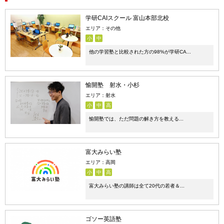
学研CAIスクール 富山本部北校
エリア：その他
小
中
他の学習塾と比較された方の98%が学研CA...
愉開塾 射水・小杉
エリア：射水
小
中
高
愉開塾では、ただ問題の解き方を教える...
富大みらい塾
エリア：高岡
小
中
高
富大みらい塾の講師は全て20代の若者＆...
ゴソー英語塾