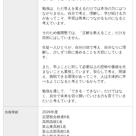
勉強は、ただ答えを覚えるだけでは本当の力にはつ
ながりません。自分で考え、理解し、学び続ける力
があってこそ、学習は将来につながるものになると
考えています。
そのため愉開塾では、「正解を教えること」だけを
目的にはしていません。
生徒一人ひとりが、自分の頭で考え、自分なりに理
解し、少しずつ前に進めることを大切にしていま
す。
また、学ぶことに対して必要以上の恐怖や萎縮を生
まないことも重視しています。安心して考え、間違
え、挑戦できる環境があってこそ、人は主体的に学
べるようになると考えているからです。
勉強を通して、「できる・できない」だけではな
く、自分で未来を切り開いていける力を育てていき
たいと考えています。
2026年度
合格実績
志望校合格者6名
高岡高校1名
富山東高校1名
富山北部高校1名