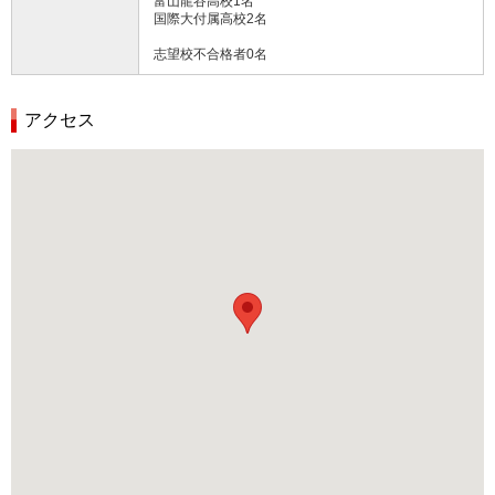
富山龍谷高校1名
国際大付属高校2名
志望校不合格者0名
アクセス