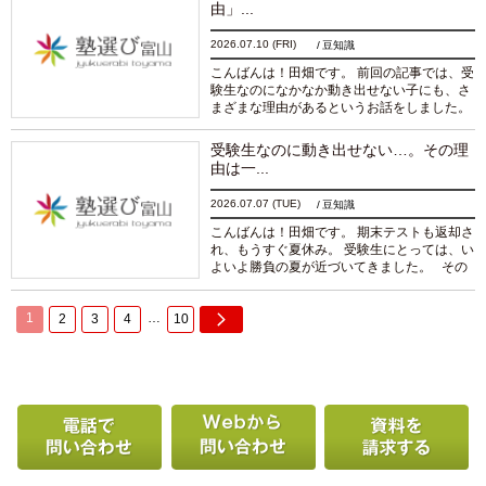
由」...
2026.07.10
(FRI)
豆知識
こんばんは！田畑です。 前回の記事では、受
験生なのになかなか動き出せない子にも、さ
まざまな理由があるというお話をしました。
車も、エンジンが冷えたままでは急には走り
出せません。 焦ってアクセルを踏むよりも、
受験生なのに動き出せない…。その理
まず...
続きを読む
由は一...
2026.07.07
(TUE)
豆知識
こんばんは！田畑です。 期末テストも返却さ
れ、もうすぐ夏休み。 受験生にとっては、い
よいよ勝負の夏が近づいてきました。 その
一方で、「うちの子、まだ危機感がないよう
に見えるんです。」 そんなご相談をいただ...
1
…
2
3
4
10
続きを読む
電話で問い合わせる
Webから問い合わせ