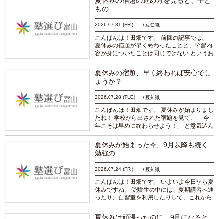
夏休みの宿題の進め方を見ると、子ど
を読む
もの...
2026.07.31
(FRI)
豆知識
こんばんは！田畑です。 前回の記事では、
夏休みの宿題が早く終わったことと、学習内
容が身についたことは同じではない というお
話をしました。 もちろん、宿題を計画的に
進め、早めに終わらせることは悪いことで
夏休みの宿題、早く終われば安心でし
は...
続きを読む
ょうか？
2026.07.28
(TUE)
豆知識
こんばんは！田畑です。 夏休みが始まりまし
たね！ 学校から出された宿題を見て、 「今
年こそは早めに終わらせよう！」 と意気込ん
でいる生徒さんも多いのではないでしょう
か。 保護者の方としても、夏休みの後半...
夏休みが始まった今、9月以降も続く
続きを読む
勉強の...
2026.07.24
(FRI)
豆知識
こんばんは！田畑です。 いよいよ今日から夏
休みですね。 受験生の中には、夏期講習へ通
ったり、自習室を利用したりして、これから
本格的に受験勉強を始める生徒さんも多いで
しょう。 「この夏は毎日頑張るぞ！」 その
夏休みは頑張ったのに、9月になると