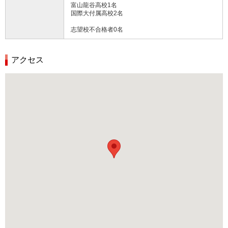
富山龍谷高校1名
国際大付属高校2名
志望校不合格者0名
アクセス