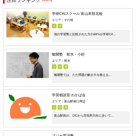
注目ランキング
学研CAIスクール 富山本部北校
エリア：その他
小
中
他の学習塾と比較された方の98%が学研CA...
愉開塾 射水・小杉
エリア：射水
小
中
高
愉開塾では、ただ問題の解き方を教える...
学習相談室 わかば会
エリア：富山駅南口周辺
小
中
高
富山駅前の、CICから市役所方向に歩いて...
ゴソー英語塾