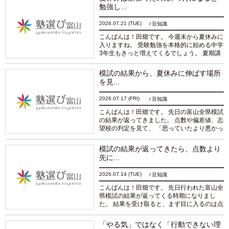
意...
続きを読む
勉強し...
2026.07.21
(TUE)
豆知識
こんばんは！田畑です。 今週末から夏休みに
入りますね。 受験勉強を本格的に始める中学
3年生もきっと増えてくるでしょう。 夏期講
習へ通ったり、自習室を利用したり、家でも
普段より長い時間勉強したり。 「この調子な
模試の結果から、夏休みに伸ばす場所
ら...
続きを読む
を見...
2026.07.17
(FRI)
豆知識
こんばんは！田畑です。 先日の富山全県模試
の結果が返ってきました。 点数や偏差値、志
望校の判定を見て、 「思っていたより悪かっ
たなぁ…」「このままで志望校に届くのか
な…」 と、不安になった生徒さんや保護者の
模試の結果が返ってきたら、点数より
方も...
続きを読む
先に...
2026.07.14
(TUE)
豆知識
こんばんは！田畑です。 先日行われた富山全
県模試の結果が返ってくる時期になりまし
た。 結果を受け取ると、まず目に入るのは点
数や偏差値、そして志望校の判定ではないで
しょうか。 思っていたよりもよい結果であ
「やる気」ではなく「行動できない理
れば...
続きを読む