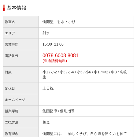
基本情報
愉開塾 射水・小杉
教室名
射水
エリア
15:00~21:00
営業時間
0078-6008-8081
電話番号
(※通話料無料)
小1 / 小2 / 小3 / 小4 / 小5 / 小6 / 中1 / 中2 / 中3 / 高校
対象
生
土日祝
定休日
ホームページ
集団指導 / 個別指導
授業形態
集金
支払方法
愉開塾には、「愉しく学び、自ら道を開く力を育て
教育理念