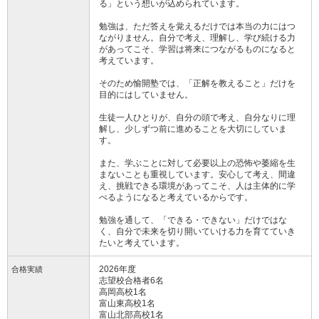
る」という想いが込められています。
勉強は、ただ答えを覚えるだけでは本当の力にはつ
ながりません。自分で考え、理解し、学び続ける力
があってこそ、学習は将来につながるものになると
考えています。
そのため愉開塾では、「正解を教えること」だけを
目的にはしていません。
生徒一人ひとりが、自分の頭で考え、自分なりに理
解し、少しずつ前に進めることを大切にしていま
す。
また、学ぶことに対して必要以上の恐怖や萎縮を生
まないことも重視しています。安心して考え、間違
え、挑戦できる環境があってこそ、人は主体的に学
べるようになると考えているからです。
勉強を通して、「できる・できない」だけではな
く、自分で未来を切り開いていける力を育てていき
たいと考えています。
2026年度
合格実績
志望校合格者6名
高岡高校1名
富山東高校1名
富山北部高校1名