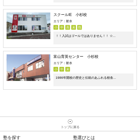
スクールIE 小杉校
エリア：射水
小
中
高
未
既
！！入試はゴールではありません！！ ☆...
富山育英センター 小杉校
エリア：射水
小
中
未
1986年開校の歴史と伝統のあふれる校舎...
塾を探す
塾選びとは