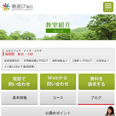
ユカイジュク イミズ・コスギ
愉開塾 射水・小杉
振替授業対応
年間教材費1万円以下
無料体験あり
入塾料１万円以下
自習室あり
少人数12名以下(集団授業)
電話で問い合わせる
Webから問い合わせ
基本情報
コース
ブログ
お薦めポイント