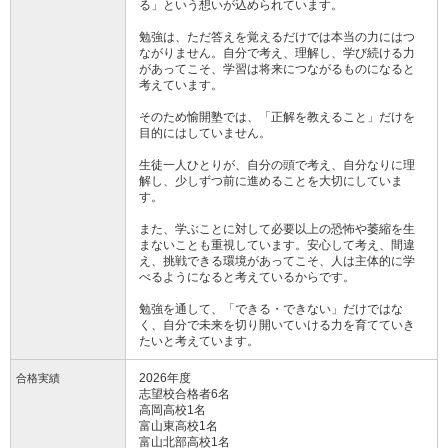
る」という想いが込められています。
勉強は、ただ答えを覚えるだけでは本当の力にはつ
ながりません。自分で考え、理解し、学び続ける力
があってこそ、学習は将来につながるものになると
考えています。
そのため愉開塾では、「正解を教えること」だけを
目的にはしていません。
生徒一人ひとりが、自分の頭で考え、自分なりに理
解し、少しずつ前に進めることを大切にしていま
す。
また、学ぶことに対して必要以上の恐怖や萎縮を生
まないことも重視しています。安心して考え、間違
え、挑戦できる環境があってこそ、人は主体的に学
べるようになると考えているからです。
勉強を通して、「できる・できない」だけではな
く、自分で未来を切り開いていける力を育てていき
たいと考えています。
2026年度
合格実績
志望校合格者6名
高岡高校1名
富山東高校1名
富山北部高校1名