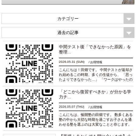
カテゴリー
過去の記事
中間テスト後「できなかった原因」を
整理...
2026.05.31
(SUN)
お得情報
こんにちは！田畑です。 中間テストが返却さ
れ始めるこの時期、多くの生徒から、 「思っ
たよりできなかった…」 「ワークはやったの
に点数が伸びなかった…」 「何を直せばいい
のか分からない…」 という声を聞きます。
「どこから復習すべきか」が分かる学
そ...
続きを読む
力チ...
2026.05.07
(THU)
お得情報
こんにちは、愉開塾の田畑です。 数多くある
塾の中から大切な時期を過ごすお子さんを通
わせる塾を選ぶのは大変なことと存じます。
しかし、確かに塾選びも大切なのですが、実
はその前にやるべきことがあります。 それは