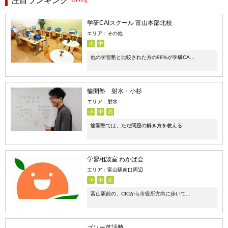
注目ランキング
学研CAIスクール 富山本部北校
エリア：その他
小
中
他の学習塾と比較された方の98%が学研CA...
愉開塾 射水・小杉
エリア：射水
小
中
高
愉開塾では、ただ問題の解き方を教える...
学習相談室 わかば会
エリア：富山駅南口周辺
小
中
高
富山駅前の、CICから市役所方向に歩いて...
ゴソー英語塾