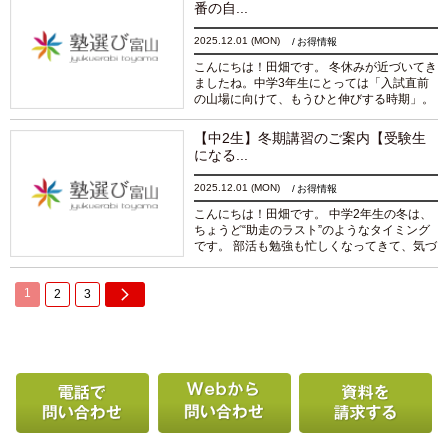
番の自...
2025.12.01
(MON)
お得情報
こんにちは！田畑です。 冬休みが近づいてき
ましたね。中学3年生にとっては「入試直前
の山場に向けて、もうひと伸びする時期」。
焦りと期待が入りまじる、この独特の空気を
毎年感じています。 今回は、愉開塾の中3生
【中2生】冬期講習のご案内【受験生
向け冬期...
続きを読む
になる...
2025.12.01
(MON)
お得情報
こんにちは！田畑です。 中学2年生の冬は、
ちょうど“助走のラスト”のようなタイミング
です。 部活も勉強も忙しくなってきて、気づ
けば受験まであと1年あまり。 ここからの1
年間をスムーズに過ごせるかどうかは、この
1
2
3
冬にどれだけ...
続きを読む
電話で問い合わせる
Webから問い合わせ