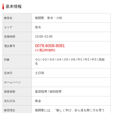
基本情報
愉開塾 射水・小杉
教室名
射水
エリア
15:00~21:00
営業時間
0078-6008-8081
電話番号
(※通話料無料)
小1 / 小2 / 小3 / 小4 / 小5 / 小6 / 中1 / 中2 / 中3 / 高校
対象
生
土日祝
定休日
ホームページ
集団指導 / 個別指導
授業形態
集金
支払方法
愉開塾には、「愉しく学び、自ら道を開く力を育て
教育理念