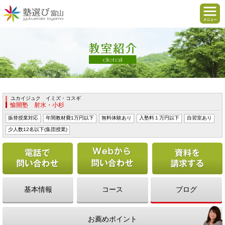
ユカイジュク イミズ・コスギ
愉開塾 射水・小杉
振替授業対応
年間教材費1万円以下
無料体験あり
入塾料１万円以下
自習室あり
少人数12名以下(集団授業)
電話で問い合わせる
Webから問い合わせ
基本情報
コース
ブログ
お薦めポイント