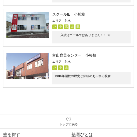
スクールIE 小杉校
エリア：射水
小
中
高
未
既
！！入試はゴールではありません！！ ☆...
富山育英センター 小杉校
エリア：射水
小
中
未
1986年開校の歴史と伝統のあふれる校舎...
塾を探す
塾選びとは