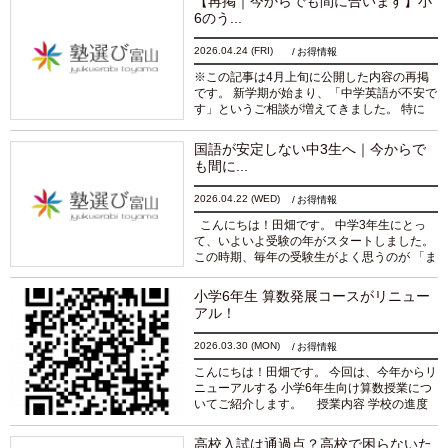
【再掲｜今からでも間に合います】小
お子...
続きを読む
6のう...
2026.04.24
(FRI)
お得情報
※この記事は4月上旬に公開した内容の再掲
です。 新学期が始まり、「中学英語が不安で
す」というご相談が増えてきました。 特に
GW前後で差がつく内容なので、このタイミ
ングでもう一度ご紹介させてください。 ～～
国語が安定しない中3生へ｜今からで
～～～～～...
続きを読む
も間に...
2026.04.22
(WED)
お得情報
こんにちは！田畑です。 中学3年生にとっ
て、いよいよ受験の年がスタートしました。
この時期、毎年の受験生がよく思うのが 「ま
だ部活もあるし、本格的な受験勉強は夏から
でいいかな…」という考えです。 ただ、こ
小学6年生 算数発展コースがリニュー
こ...
続きを読む
アル！
2026.03.30
(MON)
お得情報
こんにちは！田畑です。 今回は、今年からリ
ニューアルする 小学6年生向け算数授業につ
いてご紹介します。 授業内容 学校の進度
に合わせて、図形・文章題の「仕組み」をじ
っくり理解する授業です。 なぜ...
続きを読
高校入試は通過点？高校で困らないた