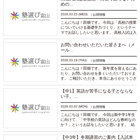
む
めの...
2026.03.25
(WED)
お得情報
こんにちは！田畑です。 今回は「高校の授業
についていける基礎学力づくり」というテー
マでお話ししたいと思います。 高校入試は入
りやすくなっている？ ここ数年の富山県立高
校入試ですが、全体的に倍率が低下傾向にあ
お問い合わせいただいた皆さまへ（メ
りま...
続きを読む
ール...
2026.03.19
(THU)
お得情報
こんにちは！田畑です。 新年度を迎えるにあ
たり、お問い合わせを多くいただいておりま
す。 ご検討いただき、本当にありがとうござ
います。 今回はひとつご案内とお願いです。
お問い合わせへの返信について 現在、...
続
【中1】英語が苦手になる子とならな
きを読む
い子。...
2026.03.02
(MON)
お得情報
こんにちは！田畑です。 今回は新中学1年生
に向けて、「中学校の英語はどんな教科なの
か？」というお話をしたいと思います。 結
論から言います。 中学校の英語は“積み重
ね”の教科です。 英語は「わからなくなっ...
【中3年】冬期講習のご案内【入試本
続きを読む