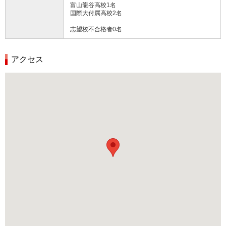
富山龍谷高校1名
国際大付属高校2名
志望校不合格者0名
アクセス