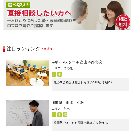
注目ランキング
学研CAIスクール 富山本部北校
エリア：その他
小
中
他の学習塾と比較された方の98%が学研CA...
愉開塾 射水・小杉
エリア：射水
小
中
高
愉開塾では、ただ問題の解き方を教える...