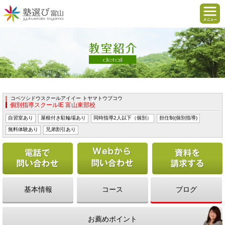
コベツシドウスクールアイイー トヤマトウブコウ
個別指導スクールIE 富山東部校
自習室あり
屋根付き駐輪場あり
同時指導2人以下（個別）
担任制(個別指導)
無料体験あり
兄弟割引あり
電話で問い合わせる
Webから問い合わせ
基本情報
コース
ブログ
お薦めポイント