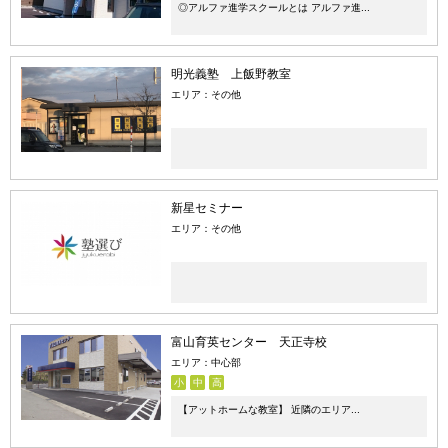
◎アルファ進学スクールとは アルファ進...
明光義塾 上飯野教室
エリア：その他
新星セミナー
エリア：その他
富山育英センター 天正寺校
エリア：中心部
小
中
高
【アットホームな教室】 近隣のエリア...