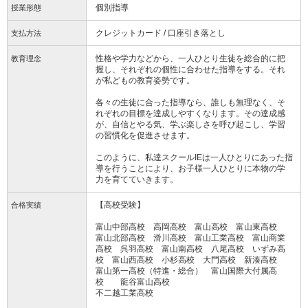
個別指導
授業形態
クレジットカード / 口座引き落とし
支払方法
性格や学力などから、一人ひとり生徒を総合的に把
教育理念
握し、それぞれの個性に合わせた指導をする。それ
が私どもの教育姿勢です。
各々の生徒に合った指導なら、誰しも無理なく、そ
れぞれの目標を達成しやすくなります。その達成感
が、自信とやる気、学ぶ楽しさを呼び起こし、学習
の習慣化を促進させます。
このように、私達スクールIEは一人ひとりにあった指
導を行うことにより、お子様一人ひとりに本物の学
力を育てていきます。
【高校受験】
合格実績
富山中部高校 高岡高校 富山高校 富山東高校
富山北部高校 滑川高校 富山工業高校 富山商業
高校 呉羽高校 富山南高校 八尾高校 いずみ高
校 富山西高校 小杉高校 大門高校 新湊高校
富山第一高校（特進・総合） 富山国際大付属高
校 龍谷富山高校
不二越工業高校