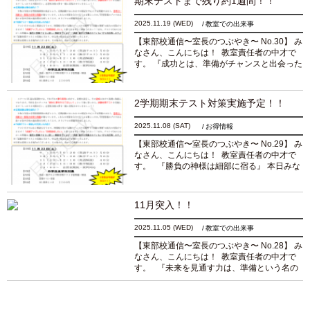
期末テストまで残り約1週間！！
2025.11.19
(WED)
教室での出来事
【東部校通信〜室長のつぶやき〜 No.30】 み
なさん、こんにちは！ 教室責任者の中才で
す。 『成功とは、準備がチャンスと出会った
ときに生まれるものだ。』 本日みなさんにお
届けするのは、古代ローマの哲学者であった
セネカの...
続きを読む
2学期期末テスト対策実施予定！！
2025.11.08
(SAT)
お得情報
【東部校通信〜室長のつぶやき〜 No.29】 み
なさん、こんにちは！ 教室責任者の中才で
す。 『勝負の神様は細部に宿る』 本日みな
さんにお届けするのは、元サッカー日本代表
監督の岡田武史さんの言葉です。 11...
続き
を読む
11月突入！！
2025.11.05
(WED)
教室での出来事
【東部校通信〜室長のつぶやき〜 No.28】 み
なさん、こんにちは！ 教室責任者の中才で
す。 『未来を見通す力は、準備という名の
努力から生まれる。』 本日みなさんにお届け
するのは、製鉄業で巨万の富を築き、鉄鋼...
続きを読む