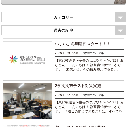
カテゴリー
過去の記事
いよいよ冬期講習スタート！！
2025.11.29
(SAT)
教室での出来事
【東部校通信〜室長のつぶやき〜 No.32】 み
なさん、こんにちは！ 教室責任者の中才で
す。 『未来とは、今の積み重ねである。』
本日みなさんにお届けするのは、作家の沢木
耕太郎の言葉です。 本日は昨日もお知らせし
た通り...
続きを読む
2学期期末テスト対策実施！！
2025.11.22
(SAT)
教室での出来事
【東部校通信〜室長のつぶやき〜 No.31】 み
なさん、こんにちは！ 教室責任者の中才で
す。 『勝負の前にできることは、すべてや
っておく。それが自信に変わる。』 本日みな
さんにお届けするのは、東部校通信でも何度
か...
続きを読む