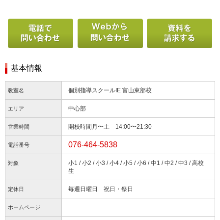
電話で問い合わせる
Webから問い合わせ
基本情報
個別指導スクールIE 富山東部校
教室名
中心部
エリア
開校時間月〜土 14:00〜21:30
営業時間
076-464-5838
電話番号
小1 / 小2 / 小3 / 小4 / 小5 / 小6 / 中1 / 中2 / 中3 / 高校
対象
生
毎週日曜日 祝日・祭日
定休日
ホームページ