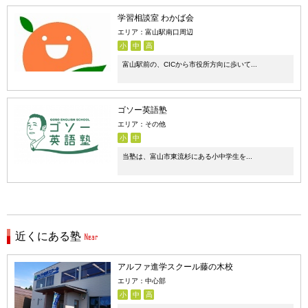
学習相談室 わかば会
エリア：富山駅南口周辺
小
中
高
富山駅前の、CICから市役所方向に歩いて...
ゴソー英語塾
エリア：その他
小
中
当塾は、富山市東流杉にある小中学生を...
近くにある塾
アルファ進学スクール藤の木校
エリア：中心部
小
中
高