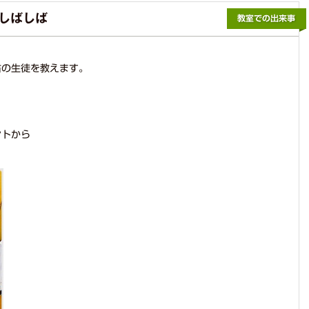
からのお薦めポイン
ト
しばしば
右の生徒を教えます。
、
ントから