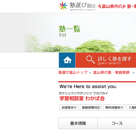
ホーム
詳しく塾を探す
塾選び富山トップ
富山県の塾・家庭教師
We’re Here to assist you.
ガクシュウソウダンシツ ワカバカイ
学習相談室 わかば会
自習室あり
振替授業対応
無料体験あり
入塾
基本情報
コース