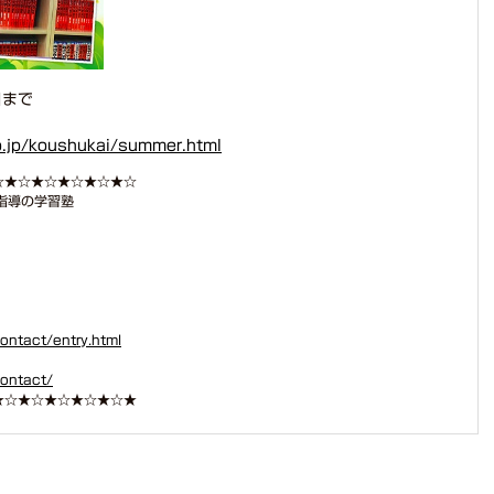
日まで
o.jp/koushukai/summer.html
☆★☆★☆★☆★☆★☆
指導の学習塾
ontact/entry.html
contact/
★☆★☆★☆★☆★☆★