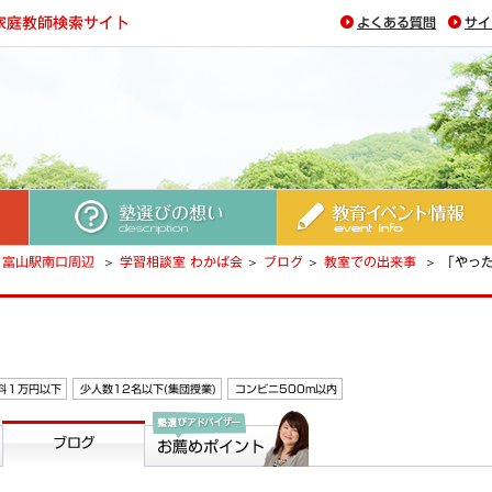
よくある質問
サイ
塾選びの想い
教育イベント情報
富山駅南口周辺
学習相談室 わかば会
ブログ
教室での出来事
「やっ
料１万円以下
少人数12名以下(集団授業)
コンビニ500m以内
ブログ
塾選びアドバイザー