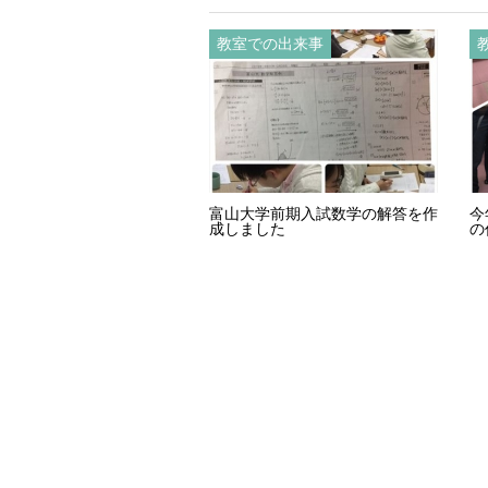
教室での出来事
富山大学前期入試数学の解答を作
今
成しました
の