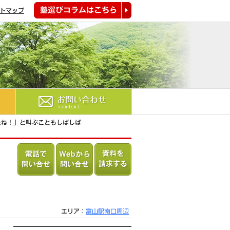
トマップ
塾選びコラムはこちら
お問い合わせ
たね！」と叫ぶこともしばしば
電話で問
Webから
資料を請
い合わせ
問い合わ
求する
る
せる
エリア：
富山駅南口周辺