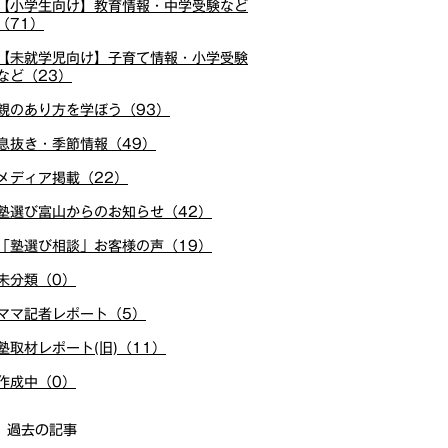
【小学生向け】教育情報・中学受験など
（71）
【未就学児向け】子育て情報・小学受験
など（23）
親のあり方を学ぼう（93）
息抜き・季節情報（49）
メディア掲載（22）
塾選び富山からのお知らせ（42）
「塾選び相談」お客様の声（19）
未分類（0）
ママ記者レポート（5）
塾取材レポート(旧)（11）
作成中（0）
過去の記事