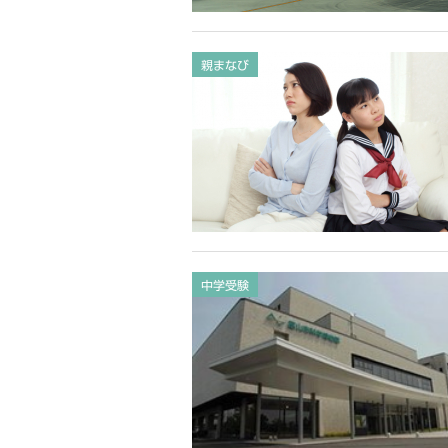
親まなび
中学受験