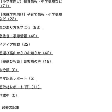
【小学生向け】教育情報・中学受験など
（71）
【未就学児向け】子育て情報・小学受験
など（23）
親のあり方を学ぼう（93）
息抜き・季節情報（49）
メディア掲載（22）
塾選び富山からのお知らせ（42）
「塾選び相談」お客様の声（19）
未分類（0）
ママ記者レポート（5）
塾取材レポート(旧)（11）
作成中（0）
過去の記事