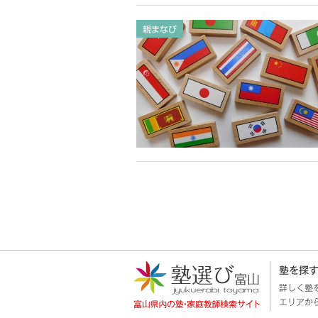
親まなび
塾を探
詳しく塾
エリアか