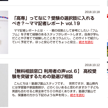
2018.10.18
「高専」ってなに？受験の選択肢に入れる
べき？～ママ記者レポート vol.19
ママ記者レポートとは・・・親の役割として参考にしたい「フム
フム」を子育て経験のあるスタッフがレポートします。自身が学ん
だことや子育てで経験したことをコラムにし、このサイトで紹介し
ていく予定です。ほっと安心できてちょっと役立...
続きを読む
2018.10.12
【無料相談窓口 利用者の声vol.６】 高校受
験を突破するための塾選び相談
こんにちは！塾選び富山スタッフです。 突然ですが、富山県内
には学習塾や家庭教師が、どのくらいあると思われますか？子ども
英語も合わせると県全体で５００件近くあります。塾選び富山で
も、保護者の方から下記のような声を伺っ...
続きを読む