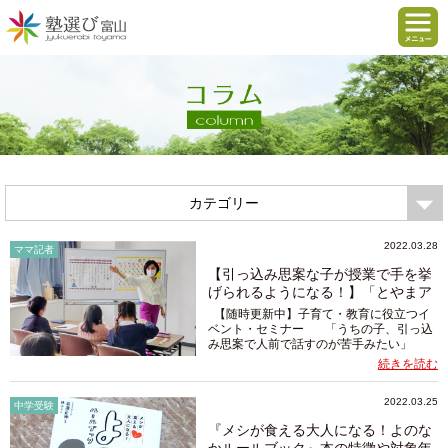
カテゴリー
2022.03.28
ママ記者
【引っ込み思案な子が授業で手を挙
げられるようになる！】「とやまア
ナウ...
【随時更新中】子育て・教育に役立つイ
ベント・セミナー 「うちの子、引っ込
み思案で人前で話すのが苦手みたい」
「授業で手を挙げて発表できる子になって
続きを読む
ほしい…」 おとなしいわが子が少し心...
2022.03.25
中学受験
『メシが食える大人になる！よのな