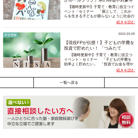
かルールブック』本の特徴や対象年
齢は...
【随時更新中】子育て・教育に役立つイ
ベント・セミナー 「親として、これか
らを生きる子どもが困らないように社会の
ルールを教えておきたい。」 そう考える
続きを読む
親御さんもいると思いますが…その教えよ
うとして...
2022.03.05
中学受験
【現役FPが伝授！】子どもの学費を
投資で貯めたい！ 「つみたて
NISA」を使...
【随時更新中】子育て・教育に役立つ
イベント・セミナー 「子どもの学費を
効率よく貯めたい」 「投資でお金を増や
せると言うけれど、損をしそうで怖い」
続きを読む
そんな「投資で学費を貯めてみ...
一覧へ戻る