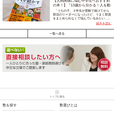
【人間関係に悩む中学生へおすすめ
の本！】『13歳から分かる！人を動
かす...
「うちの子、３年生が受験で抜けてから
部活のリーダーになったけど、うまく部員
をまとめられなくて悩んでいるみたい…」
大役をまかされた子どもが部員とうまく
続きを読む
いかず、落ち込んでいる様子を見ると心配
になってしまいますね。 ...
一覧へ戻る
塾を探す
塾選びとは