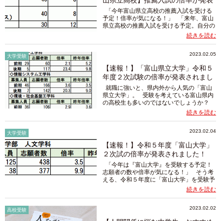
山県立高校】推薦入試の倍率が発表
され...
「今年富山県立高校の推薦入試を受ける
予定！倍率が気になる！」 「来年、富山
県立高校の推薦入試を受ける予定。自分の
志望校の今年の倍率はどうなっているのだ
続きを読む
ろう？」 今年受験予定のかたも、来年に
向けて様子見をするか...
2023.02.05
大学受験
【速報！】「富山県立大学」令和５
年度２次試験の倍率が発表されまし
た！...
就職に強いと、県内外から人気の「富山
県立大学」。 受験を考えている富山県内
の高校生も多いのではないでしょうか？
こんにちは、お子さんにぴったりの学習
続きを読む
塾・個別指導塾をご紹介する「塾選び富
山」スタッフの稲泉です。...
2023.02.04
大学受験
【速報！】令和５年度「富山大学」
２次試の倍率が発表されました！
【志願...
「今年は『富山大学』を受験する予定！
志願者の数や倍率が気になる！」 そう考
える、令和５年度に「富山大学」を受験予
定の高校生の皆様、いよいよ本番ですね！
続きを読む
こんにちは、お子さんにぴったりの学習
塾・個別指導塾をご紹...
2023.02.02
高校受験