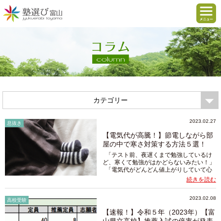
カテゴリー
2023.02.27
息抜き
【電気代が高騰！】節電しながら部
屋の中で寒さ対策する方法５選！
「テスト前、夜遅くまで勉強しているけ
ど、寒くて勉強がはかどらないみたい！」
「電気代がどんどん値上がりしていて心
配！少しでも節約したい！」 高騰する電
続きを読む
気代に頭を悩ませている親御さん、いらっ
しゃるのではないで...
2023.02.08
高校受験
【速報！】令和５年（2023年）【富