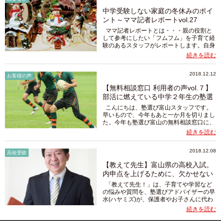
中学受験しない家庭の冬休みのポイ
ント～ママ記者レポートvol.27
ママ記者レポートとは・・・親の役割と
して参考にしたい「フムフム」を子育て経
験のあるスタッフがレポートします。自身
が学んだことや子育てで経験したことをコ
続きを読む
ラムにし、このサイトで紹介していく予定
です。ほっと安心できてちょっと役立...
2018.12.12
お客様の声
【無料相談窓口 利用者の声vol.７】
部活に燃えている中学２年生の塾選
び相談
こんにちは、塾選び富山スタッフです。
早いもので、今年もあと一か月を切りまし
た。今年も塾選び富山の無料相談窓口に、
たくさんの方が相談にお見えになってくだ
続きを読む
さいました。ありがとうございました。お
母様お一人でいらっしゃる...
2018.12.08
高校受験
【教えて先生】富山県の高校入試。
内申点を上げるために、欠かせない
こと...
「教えて先生！」は、子育てや学習など
の悩みや質問を、塾選びアドバイザーの早
水(ハヤミズ)が、保護者やお子さんに代わ
って富山県内の有志のベテラン先生に相
続きを読む
談、解決のヒントをお答えいただくコーナ