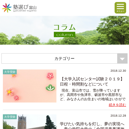
カテゴリー
2018.12.30
大学受験
【大学入試センター試験２０１９】
日程・時間割などについて
現在、富山市では、雪が降っています
が、高岡市や魚津市、砺波市や黒部市な
ど、みなさんのお住まいの地域はいかがで
しょうか？ いよいよ年明けから大学入
続きを読む
試センター試験が１月１９日（土）２０日
（日）と始まります。平成３２...
2018.12.28
大学受験
学びたい気持ちを灯し、夢の実現へ