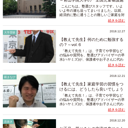
～青山学院大学の「全国児童養護施
設推...
こんにちは。塾選びスタッフです。いよ
いよ年の瀬も迫ってまいりました。以前、
経済的に塾に通うことの難しいご家庭を対
象に通塾を支援する「共笑基金」代表の安
続きを読む
念正義先生にインタビューをさせていただ
いた私ですが、やっと年内に心ばかり...
2018.12.27
大学受験
【教えて先生】何のために勉強する
の？～vol.６
「教えて先生！」は、子育てや学習など
の悩みや質問を、塾選びアドバイザーの早
水(ハヤミズ)が、保護者やお子さんに代わ
って富山県内の有志のベテラン先生に相
続きを読む
談、解決のヒントをお答えいただくコーナ
ーです。 早いもの...
2018.12.21
親まなび
【教えて先生】家庭学習の習慣をつ
けるには、どうしたら良いでしょう
か～v...
「教えて先生！」は、子育てや学習など
の悩みや質問を、塾選びアドバイザーの早
水(ハヤミズ)が、保護者やお子さんに代わ
って富山県内の有志のベテラン先生に相
続きを読む
談、解決のヒントをお答えいただくコーナ
ーです。 ではまず、きょ...
2018.12.20
息抜き