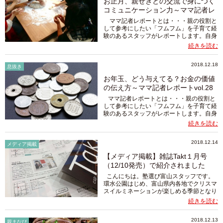
お正月、親せきとの交流で身につく
コミュニケーション力～ママ記者レ
ポー...
ママ記者レポートとは・・・親の役割と
して参考にしたい「フムフム」を子育て経
験のあるスタッフがレポートします。自身
が学んだことや子育てで経験したことをコ
続きを読む
ラムにし、このサイトで紹介していく予定
です。ほっと安心できてちょっ...
2018.12.18
息抜き
お年玉、どう与えてる？お金の価値
の伝え方～ママ記者レポートvol.28
ママ記者レポートとは・・・親の役割と
して参考にしたい「フムフム」を子育て経
験のあるスタッフがレポートします。自身
が学んだことや子育てで経験したことをコ
続きを読む
ラムにし、このサイトで紹介していく予定
です。ほっと安心できてちょっと役...
2018.12.14
メディア掲載
【メディア掲載】雑誌Takt１月号
（12/10発売）で紹介されました
こんにちは。塾選び富山スタッフです。
環水公園はじめ、富山県内各地でクリスマ
スイルミネーションが楽しめる季節となり
ましたね。 さて、今月発売号の雑誌
続きを読む
Takt（タクト）１月号に「塾選び富山」
が、写真と文章で紹介されています...
2018.12.13
親まなび