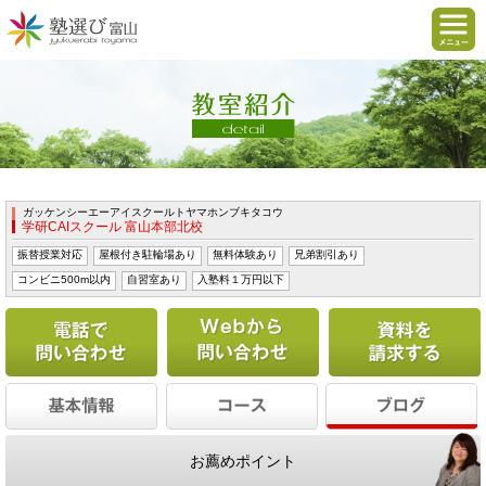
ガッケンシーエーアイスクールトヤマホンブキタコウ
学研CAIスクール 富山本部北校
振替授業対応
屋根付き駐輪場あり
無料体験あり
兄弟割引あり
コンビニ500m以内
自習室あり
入塾料１万円以下
電話で問い合わせる
Webから問い合わせ
お薦めポイント