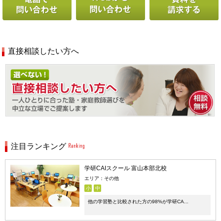
直接相談したい方へ
注目ランキング
学研CAIスクール 富山本部北校
エリア：その他
小
中
他の学習塾と比較された方の98%が学研CA...