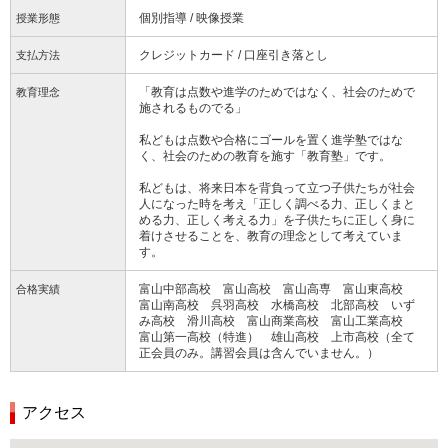
個別指導 / 映像授業
授業形態
クレジットカード / 口座引き落とし
支払方法
「教育は点数や進学のためではなく、社会のためで
教育理念
施されるものでる」
私どもは点数や合格にゴールを置く進学塾ではな
く、社会のための教育を施す「教育塾」です。
私どもは、将来日本を背負って立つ子供たちが社会
人になった時を考え「正しく調べる力、正しくまと
める力、正しく考える力」を子供たちに正しく身に
着けさせることを、教育の理念として考えていま
す。
富山中部高校 富山高校 富山高専 富山東高校
合格実績
富山南高校 呉羽高校 水橋高校 北部高校 いず
み高校 滑川高校 富山商業高校 富山工業高校
富山第一高校（特進） 雄山高校 上市高校（全て
正会員のみ。講習会員は含んでいません。）
アクセス