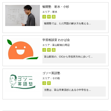
愉開塾 射水・小杉
エリア：射水
小
中
高
愉開塾では、ただ問題の解き方を教える...
学習相談室 わかば会
エリア：富山駅南口周辺
小
中
高
富山駅前の、CICから市役所方向に歩いて...
ゴソー英語塾
エリア：その他
小
中
当塾は、富山市東流杉にある小中学生を...