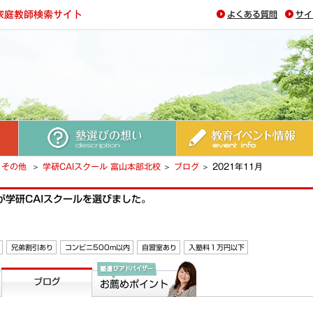
よくある質問
サイ
塾選びの想い
教育イベント情報
その他
学研CAIスクール 富山本部北校
ブログ
2021年11月
が学研CAIスクールを選びました。
兄弟割引あり
コンビニ500m以内
自習室あり
入塾料１万円以下
ブログ
塾選びアドバイザー