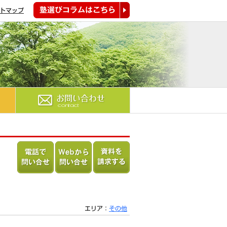
トマップ
塾選びコラムはこちら
お問い合わせ
電話で問
Webから
資料を請
い合わせ
問い合わ
求する
る
せる
エリア：
その他