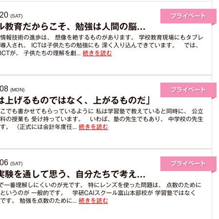
からのお薦めポイン
ト
.20
(SAT)
ル教育だからこそ、勉強は人間の脳...
情報技術の進歩は、 想像を絶するものがあります。 学校教育現場にもタブレ
導入され、 ICTは子供たちの勉強にも 深く入り込んできています。 では、
CTが、 子供たちの理解を劇...
続きを読む
.08
(MON)
は上げるものではなく、上がるものだ」
こでも書かせてもらっているように 私は学習塾で教えていると同時に、 公立
科の授業も 受け持っています。 いわば、塾の先生でもあり、 中学校の先生
す。 （正式には会計年度任...
続きを読む
.06
(SAT)
実験を通して思う、自分たちで考え...
で一番理解しにくいのが光です。 特にレンズを使った問題は、 点数のために
というのが 一般的です。 学研CAIスクール富山本部校が 学習塾ではなく
です。 勉強を点数のために...
続きを読む