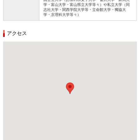
学・富山大学・富山県立大学等々）や私立大学（同
志社大学・関西学院大学等・立命館大学・獨協大
学・京理科大学等々）
アクセス