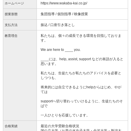
https://www.wakaba-kai.co.jp/
ホームページ
集団指導 / 個別指導 / 映像授業
授業形態
振込 / 口座引き落とし
支払方法
私たちは、個々の成長できる環境を目指しておりま
教育理念
す。
We are here to ____ you.
____には、help, assist, support などの単語が入ると
思います。
私たちは、生徒たちが私たちのアドバイスを必要と
しつつも、
将来的には自立できるようにhelpからはじめ、やが
ては
supportへ切り替わっていけるように、生徒たちのそ
ばで
一人ひとりを応援しています。
最近の大学受験合格状況
合格実績
国公立大学（お茶の水女子大学・金沢大学・新潟大