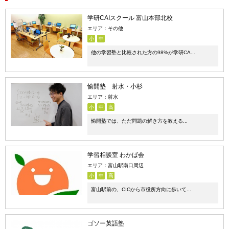
学研CAIスクール 富山本部北校
エリア：その他
小
中
他の学習塾と比較された方の98%が学研CA...
愉開塾 射水・小杉
エリア：射水
小
中
高
愉開塾では、ただ問題の解き方を教える...
学習相談室 わかば会
エリア：富山駅南口周辺
小
中
高
富山駅前の、CICから市役所方向に歩いて...
ゴソー英語塾