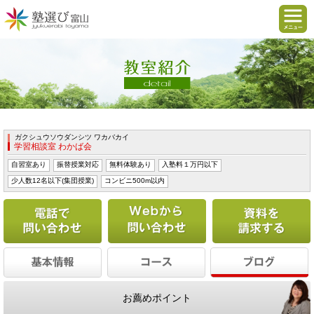
ガクシュウソウダンシツ ワカバカイ
学習相談室 わかば会
自習室あり
振替授業対応
無料体験あり
入塾料１万円以下
少人数12名以下(集団授業)
コンビニ500m以内
電話で問い合わせる
Webから問い合わせ
お薦めポイント